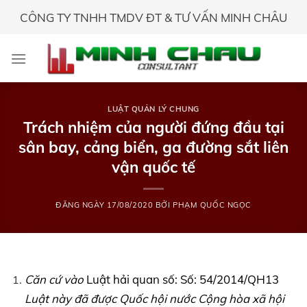
Skip
CÔNG TY TNHH TMDV ĐT & TƯ VẤN MINH CHÂU
to
content
LUẬT QUẢN LÝ CHUNG
Trách nhiệm của người đứng đầu tại
sân bay, cảng biển, ga đường sắt liên
vận quốc tế
ĐĂNG NGÀY
17/08/2020
BỞI
PHẠM QUỐC NGỌC
Căn cứ vào
Luật hải quan số: Số: 54/2014/QH13
Luật này đã được Quốc hội nước Cộng hòa xã hội