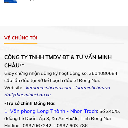
VỀ CHÚNG TÔI
CÔNG TY TNHH TMDV ĐT & TƯ VẤN MINH
CHÂU
™
Giấy chứng nhận đăng ký hoạt động số: 3604080684,
cấp lần đầu tại Sở kế hoạch đầu tư Đồng Nai.
Website :
ketoanminhchau.com
-
luatminhchau.vn
dailythueminhchau.vn
-
Trụ sở chính Đồng Nai:
1. Văn phòng Long Thành - Nhơn Trạch
:
Số 240/5,
đường Lê Duẩn, Ấp 3, Xã An Phước, Tỉnh Đồng Nai
Hotline : 0937967242 - 0937 603 786