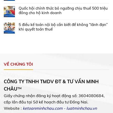
Quốc hội chính thức bỏ ngưỡng chịu thuế 500 triệu
đồng cho hộ kinh doanh
5 điều kế toán nội bộ cần biết để không “lãnh đạn”
khi quyết toán thuế
VỀ CHÚNG TÔI
CÔNG TY TNHH TMDV ĐT & TƯ VẤN MINH
CHÂU
™
Giấy chứng nhận đăng ký hoạt động số: 3604080684,
cấp lần đầu tại Sở kế hoạch đầu tư Đồng Nai.
Website :
ketoanminhchau.com
-
luatminhchau.vn