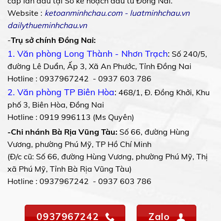
cấp lần đầu tại Sở kế hoạch đầu tư Đồng Nai.
Website :
ketoanminhchau.com
-
luatminhchau.vn
dailythueminhchau.vn
-
Trụ sở chính Đồng Nai:
1. Văn phòng Long Thành - Nhơn Trạch
:
Số 240/5,
đường Lê Duẩn, Ấp 3, Xã An Phước, Tỉnh Đồng Nai
Hotline : 0937967242 - 0937 603 786
2. Văn phòng TP Biên Hòa
:
468/1, Đ. Đồng Khởi, Khu
phố 3, Biên Hòa, Đồng Nai
Hotline : 0919 996113 (Ms Quyên)
-Chi nhánh Bà Rịa Vũng Tàu:
Số 66, đường Hùng
Vương, phường Phú Mỹ, TP Hồ Chí Minh
(Đ/c cũ: Số 66, đường Hùng Vương, phường Phú Mỹ, Thị
xã Phú Mỹ, Tỉnh Bà Rịa Vũng Tàu)
Hotline : 0937967242 - 0937 603 786
0937967242
Zalo