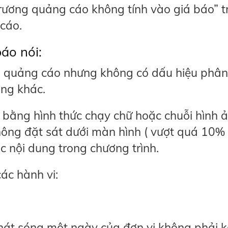
trương quảng cáo không tính vào giá báo” t
 cáo.
báo nói:
vi quảng cáo nhưng không có dấu hiệu phân
ung khác.
 bằng hình thức chạy chữ hoặc chuỗi hình 
ng đặt sát dưới màn hình ( vượt quá 10%
c nội dung trong chương trình.
các hành vi:
hát sóng một ngày của đơn vị không phải 