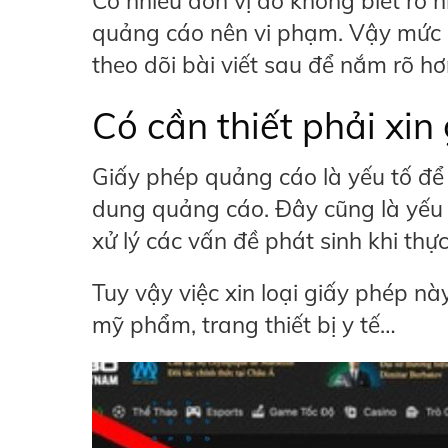
Có nhiều đơn vị do không biết rõ 
quảng cáo nên vi phạm. Vậy mức 
theo dõi bài viết sau để nắm rõ h
Có cần thiết phải xi
Giấy phép quảng cáo là yếu tố để
dung quảng cáo. Đây cũng là yếu t
xử lý các vấn đề phát sinh khi th
Tuy vậy việc xin loại giấy phép n
mỹ phẩm, trang thiết bị y tế…