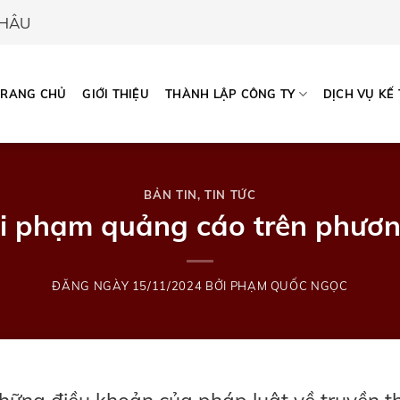
CHÂU
TRANG CHỦ
GIỚI THIỆU
THÀNH LẬP CÔNG TY
DỊCH VỤ KẾ
BẢN TIN
,
TIN TỨC
i phạm quảng cáo trên phươn
ĐĂNG NGÀY
15/11/2024
BỞI
PHẠM QUỐC NGỌC