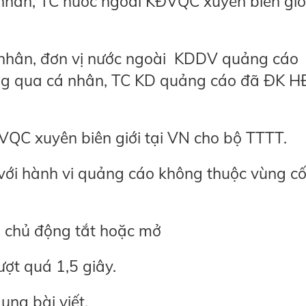
 nhân, TC nước ngoài KĐVQC xuyên biên giới
 nhân, đơn vị nước ngoài KDDV quảng cáo
ông qua cá nhân, TC KD quảng cáo đã ĐK 
QC xuyên biên giới tại VN cho bộ TTTT.
 với hành vi quảng cáo không thuộc vùng c
g chủ động tắt hoặc mở
ượt quá 1,5 giây.
ung bài viết.