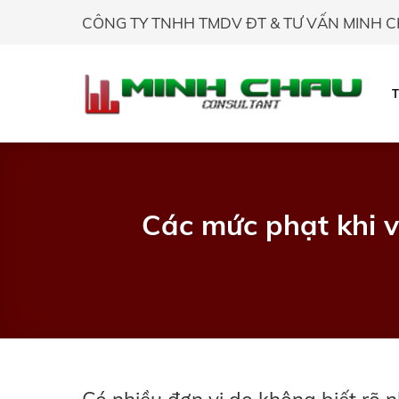
Skip
CÔNG TY TNHH TMDV ĐT & TƯ VẤN MINH 
to
content
Các mức phạt khi v