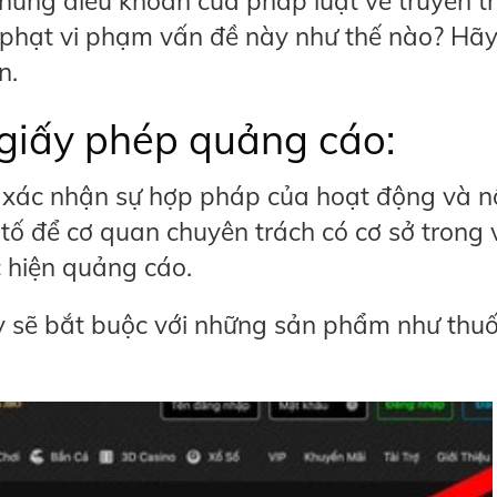
những điều khoản của pháp luật về truyền 
phạt vi phạm vấn đề này như thế nào? Hã
ơn.
n giấy phép quảng cáo:
 xác nhận sự hợp pháp của hoạt động và n
ố để cơ quan chuyên trách có cơ sở trong 
ực hiện quảng cáo.
ày sẽ bắt buộc với những sản phẩm như thuố