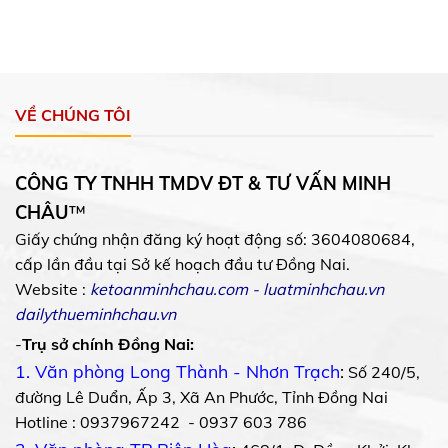
VỀ CHÚNG TÔI
CÔNG TY TNHH TMDV ĐT & TƯ VẤN MINH
CHÂU
™
Giấy chứng nhận đăng ký hoạt động số: 3604080684,
cấp lần đầu tại Sở kế hoạch đầu tư Đồng Nai.
Website :
ketoanminhchau.com
-
luatminhchau.vn
dailythueminhchau.vn
-
Trụ sở chính Đồng Nai:
1. Văn phòng Long Thành - Nhơn Trạch
:
Số 240/5,
đường Lê Duẩn, Ấp 3, Xã An Phước, Tỉnh Đồng Nai
Hotline : 0937967242 - 0937 603 786