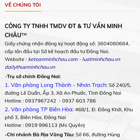
VỀ CHÚNG TÔI
CÔNG TY TNHH TMDV ĐT & TƯ VẤN MINH
CHÂU
™
Giấy chứng nhận đăng ký hoạt động số: 3604080684,
cấp lần đầu tại Sở kế hoạch đầu tư Đồng Nai.
Website :
ketoanminhchau.com
-
luatminhchau.vn
dailythueminhchau.vn
-
Trụ sở chính Đồng Nai:
1. Văn phòng Long Thành - Nhơn Trạch
:
Số 240/5,
đường Lê Duẩn, Ấp 3, Xã An Phước, Tỉnh Đồng Nai
Hotline : 0937967242 - 0937 603 786
2. Văn phòng TP Biên Hòa
:
468/1, Đ. Đồng Khởi, Khu
phố 3, Biên Hòa, Đồng Nai
Hotline : 0919 996113 (Ms Quyên)
-Chi nhánh Bà Rịa Vũng Tàu:
Số 66, đường Hùng