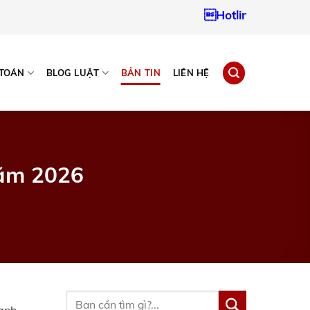
Hotline:
0937967242
 TOÁN
BLOG LUẬT
BẢN TIN
LIÊN HỆ
năm 2026