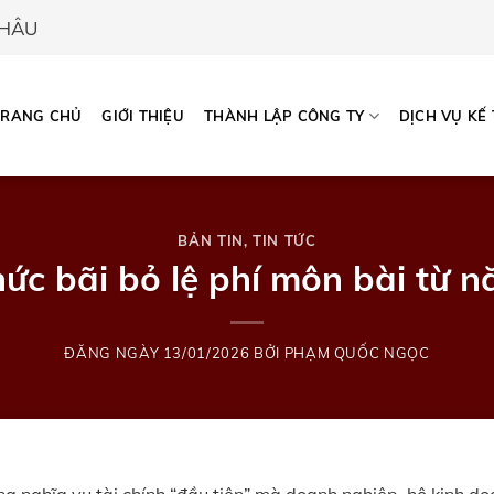
CHÂU
TRANG CHỦ
GIỚI THIỆU
THÀNH LẬP CÔNG TY
DỊCH VỤ KẾ
BẢN TIN
,
TIN TỨC
hức bãi bỏ lệ phí môn bài từ 
ĐĂNG NGÀY
13/01/2026
BỞI
PHẠM QUỐC NGỌC