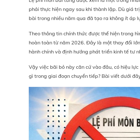
Lệ phí môn bài từng được xem là một trong nhữn
phải thực hiện ngay sau khi thành lập. Dù giá t
bài trong nhiều năm qua đã tạo ra không ít áp l
Theo thông tin chính thức được thể hiện trong h
hoàn toàn từ năm 2026. Đây là một thay đổi lớn,
hành chính và định hướng phát triển kinh tế tư n
Vậy việc bãi bỏ này căn cứ vào đâu, có hiệu lực
gì trong giai đoạn chuyển tiếp? Bài viết dưới đâ