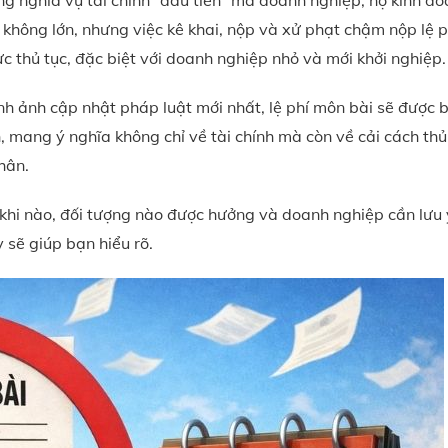
g nghĩa vụ tài chính “đầu tiên” mà doanh nghiệp, hộ kinh d
rị không lớn, nhưng việc kê khai, nộp và xử phạt chậm nộp lệ 
ực thủ tục, đặc biệt với doanh nghiệp nhỏ và mới khởi nghiệp.
ình ảnh cập nhật pháp luật mới nhất, lệ phí môn bài sẽ được 
 mang ý nghĩa không chỉ về tài chính mà còn về cải cách thủ
hân.
 khi nào, đối tượng nào được hưởng và doanh nghiệp cần lưu 
y sẽ giúp bạn hiểu rõ.