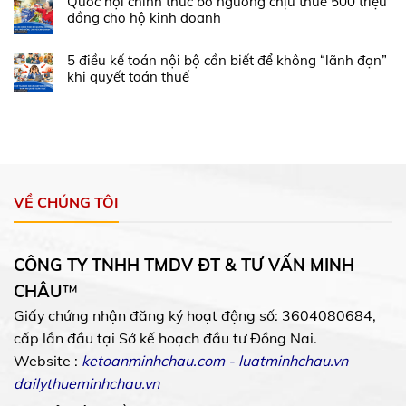
Quốc hội chính thức bỏ ngưỡng chịu thuế 500 triệu
đồng cho hộ kinh doanh
5 điều kế toán nội bộ cần biết để không “lãnh đạn”
khi quyết toán thuế
VỀ CHÚNG TÔI
CÔNG TY TNHH TMDV ĐT & TƯ VẤN MINH
CHÂU
™
Giấy chứng nhận đăng ký hoạt động số: 3604080684,
cấp lần đầu tại Sở kế hoạch đầu tư Đồng Nai.
Website :
ketoanminhchau.com
-
luatminhchau.vn
dailythueminhchau.vn