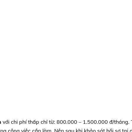
m
với chi phí thấp chỉ từ: 800.000 – 1.500.000 đ/tháng.
ợng công việc cần làm. Nên sau khi khảo sát hồi sơ tại