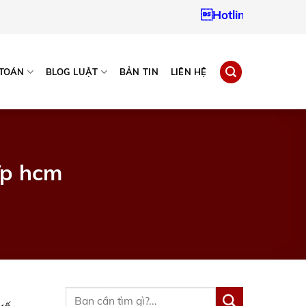
Hotline:
0937967242
 TOÁN
BLOG LUẬT
BẢN TIN
LIÊN HỆ
Tp hcm