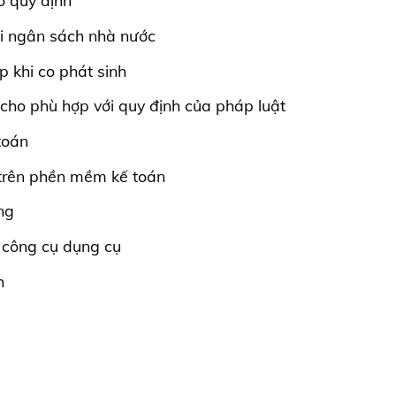
o quy định
với ngân sách nhà nước
p khi co phát sinh
 cho phù hợp với quy định của pháp luật
toán
 trên phền mềm kế toán
ng
ổ công cụ dụng cụ
h