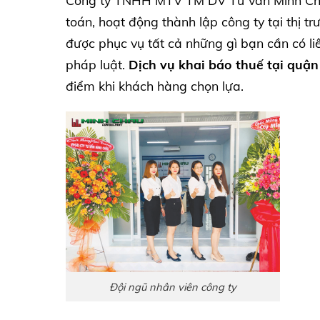
Công ty TNHH MTV TM DV Tư vấn Minh Châu
toán, hoạt động thành lập công ty tại thị t
được phục vụ tất cả những gì bạn cần có li
pháp luật.
Dịch vụ khai báo thuế tại quậ
điểm khi khách hàng chọn lựa.
Đội ngũ nhân viên công ty