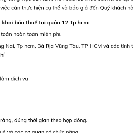
 việc cần thực hiện cụ thể và báo giá đến Quý khách h
 khai báo thuế tại quận 12 Tp hcm:
ế toán hoàn toàn miễn phí.
ng Nai, Tp hcm, Bà Rịa Vũng Tàu, TP HCM và các tỉnh 
hí
 làm dịch vụ
õ ràng, đúng thời gian theo hợp đồng.
thuế và các cơ quan có chức năng.