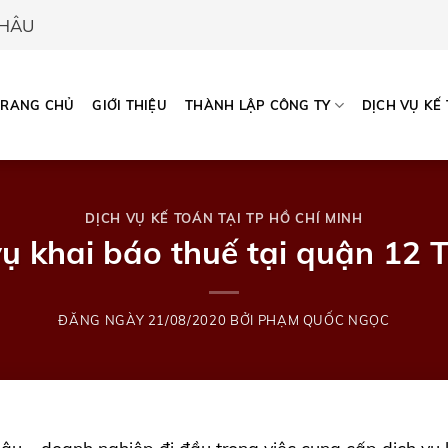
CHÂU
TRANG CHỦ
GIỚI THIỆU
THÀNH LẬP CÔNG TY
DỊCH VỤ KẾ
DỊCH VỤ KẾ TOÁN TẠI TP HỒ CHÍ MINH
vụ khai báo thuế tại quận 12 
ĐĂNG NGÀY
21/08/2020
BỞI
PHẠM QUỐC NGỌC