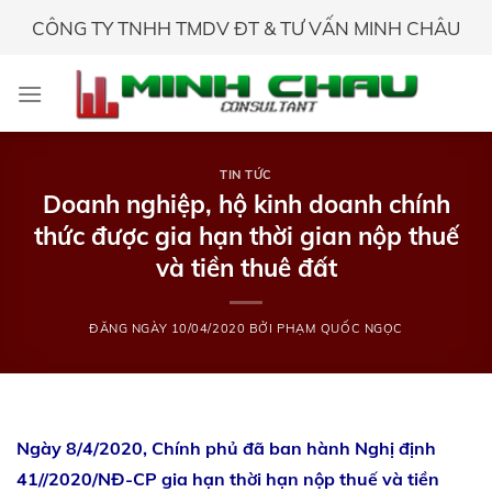
Skip
CÔNG TY TNHH TMDV ĐT & TƯ VẤN MINH CHÂU
to
content
TIN TỨC
Doanh nghiệp, hộ kinh doanh chính
thức được gia hạn thời gian nộp thuế
và tiền thuê đất
ĐĂNG NGÀY
10/04/2020
BỞI
PHẠM QUỐC NGỌC
Ngày 8/4/2020, Chính phủ đã ban hành Nghị định
41//2020/NĐ-CP gia hạn thời hạn nộp thuế và tiền