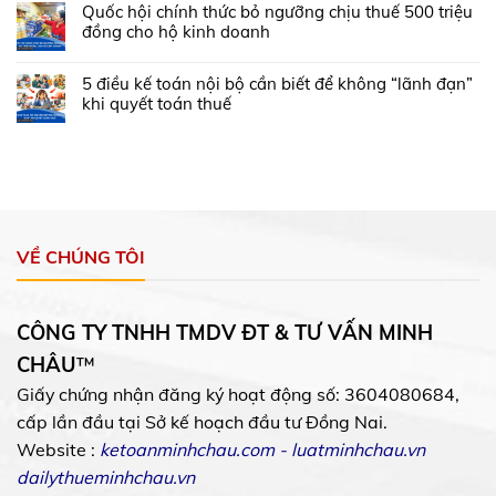
Quốc hội chính thức bỏ ngưỡng chịu thuế 500 triệu
đồng cho hộ kinh doanh
5 điều kế toán nội bộ cần biết để không “lãnh đạn”
khi quyết toán thuế
VỀ CHÚNG TÔI
CÔNG TY TNHH TMDV ĐT & TƯ VẤN MINH
CHÂU
™
Giấy chứng nhận đăng ký hoạt động số: 3604080684,
cấp lần đầu tại Sở kế hoạch đầu tư Đồng Nai.
Website :
ketoanminhchau.com
-
luatminhchau.vn
dailythueminhchau.vn