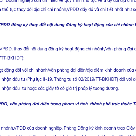
 Doanh nghiệp cần tìm hiểu về quy trình thủ tục về thay đổi địa chỉ c
hủ tục thay đổi địa chỉ chi nhánh,VPĐD đầy đủ và chi tiết nhất như s
h,VPĐD đăng ký thay đổi nội dung đăng ký hoạt động của chi nhánh
h,VPĐD, thay đổi nội dung đăng ký hoạt động chi nhánh/văn phòng đại d
9/TT-BKHĐT);
ạt động đối với chi nhánh/văn phòng đại diện/địa điểm kinh doanh của
 nhận đầu tư (Phụ lục II-19, Thông tư số 02/2019/TT-BKHĐT) đối với 
nhận đầu tư hoặc các giấy tờ có giá trị pháp lý tương đương.
PĐD, văn phòng đại diện trong phạm vi tỉnh, thành phố trực thuộc T
hi nhánh,VPĐD của doanh nghiệp, Phòng Đăng ký kinh doanh trao Giấy