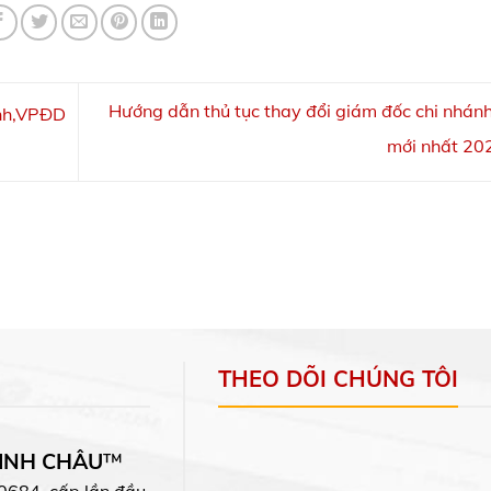
Hướng dẫn thủ tục thay đổi giám đốc chi nhá
ánh,VPĐD
mới nhất 2
THEO DÕI CHÚNG TÔI
MINH CHÂU
™