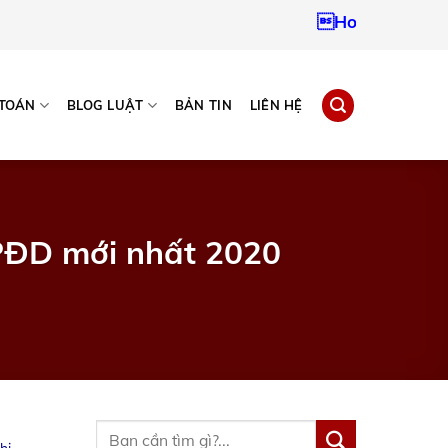
Hotline:
093796724
 TOÁN
BLOG LUẬT
BẢN TIN
LIÊN HỆ
VPĐD mới nhất 2020