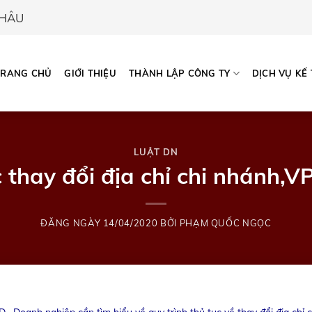
CHÂU
TRANG CHỦ
GIỚI THIỆU
THÀNH LẬP CÔNG TY
DỊCH VỤ KẾ
LUẬT DN
 thay đổi địa chỉ chi nhánh,
ĐĂNG NGÀY
14/04/2020
BỞI
PHẠM QUỐC NGỌC