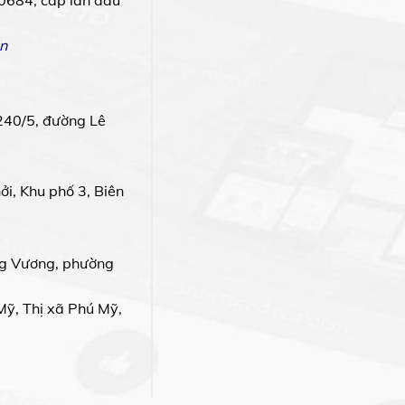
0684, cấp lần đầu
n
240/5, đường Lê
i, Khu phố 3, Biên
g Vương, phường
Mỹ, Thị xã Phú Mỹ,