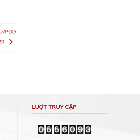
nh,VPĐD
020
LƯỢT TRUY CẬP