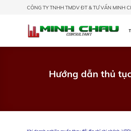
Skip
CÔNG TY TNHH TMDV ĐT & TƯ VẤN MINH 
to
content
Hướng dẫn thủ tục