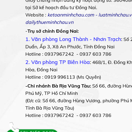
Giấy chứng nhận đăng ký hoạt động số: 360408
tại Sở kế hoạch đầu tư Đồng Nai.
Website :
ketoanminhchau.com
-
luatminhchau.v
dailythueminhchau.vn
-
Trụ sở chính Đồng Nai:
1. Văn phòng Long Thành - Nhơn Trạch
:
Số 
Duẩn, Ấp 3, Xã An Phước, Tỉnh Đồng Nai
Hotline : 0937967242 - 0937 603 786
2. Văn phòng TP Biên Hòa
:
468/1, Đ. Đồng Khở
Hòa, Đồng Nai
Hotline : 0919 996113 (Ms Quyên)
-Chi nhánh Bà Rịa Vũng Tàu:
Số 66, đường Hùn
Phú Mỹ, TP Hồ Chí Minh
(Đ/c cũ: Số 66, đường Hùng Vương, phường Phú 
Tỉnh Bà Rịa Vũng Tàu)
Hotline : 0937967242 - 0937 603 786