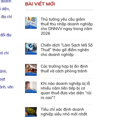
h doanh
BÀI VIẾT MỚI
 diện,
địa chỉ
Thủ tướng yêu cầu giảm
thuế thu nhập doanh nghiệp
cho DNNVV ngay trong năm
2026
đổi địa
Chiến dịch “Làm Sạch Mã Số
Thuế” tháo gỡ điểm nghẽn
ơi chi
cho doanh nghiệp
Các trường hợp bị ấn định
thuế và cách phòng tránh
ánh,
hoạt
Khi nào doanh nghiệp bị lỗ
ánh, văn
nhiều năm liên tiếp bị cơ
quan thuế đưa vào diện “rủi
ro cao”?
Tiêu chí xác định doanh
nghiệp siêu nhỏ mới nhất