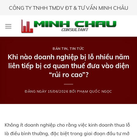
Skip
CÔNG TY TNHH TMDV ĐT & TƯ VẤN MINH CHÂU
to
content
BẢN TIN
,
TIN TỨC
Khi nào doanh nghiệp bị lỗ nhiều năm
liên tiếp bị cơ quan thuế đưa vào diện
“rủi ro cao”?
ĐĂNG NGÀY
15/06/2026
BỞI
PHẠM QUỐC NGỌC
Không ít doanh nghiệp cho rằng việc kinh doanh thua lỗ
là điều bình thường, đặc biệt trong giai đoạn đầu tư mở