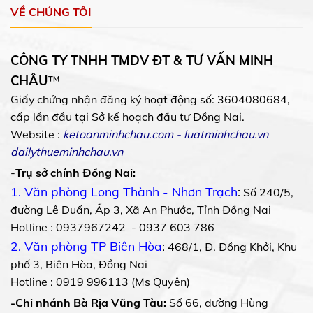
VỀ CHÚNG TÔI
CÔNG TY TNHH TMDV ĐT & TƯ VẤN MINH
CHÂU
™
Giấy chứng nhận đăng ký hoạt động số: 3604080684,
cấp lần đầu tại Sở kế hoạch đầu tư Đồng Nai.
Website :
ketoanminhchau.com
-
luatminhchau.vn
dailythueminhchau.vn
-
Trụ sở chính Đồng Nai:
1. Văn phòng Long Thành - Nhơn Trạch
:
Số 240/5,
đường Lê Duẩn, Ấp 3, Xã An Phước, Tỉnh Đồng Nai
Hotline : 0937967242 - 0937 603 786
2. Văn phòng TP Biên Hòa
:
468/1, Đ. Đồng Khởi, Khu
phố 3, Biên Hòa, Đồng Nai
Hotline : 0919 996113 (Ms Quyên)
-Chi nhánh Bà Rịa Vũng Tàu:
Số 66, đường Hùng