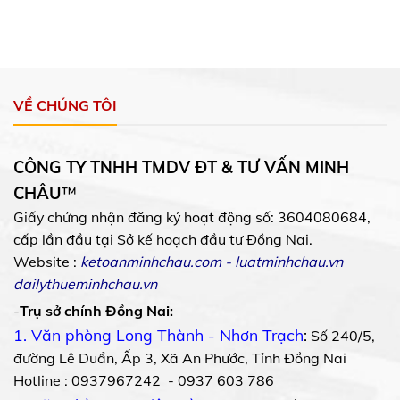
VỀ CHÚNG TÔI
CÔNG TY TNHH TMDV ĐT & TƯ VẤN MINH
CHÂU
™
Giấy chứng nhận đăng ký hoạt động số: 3604080684,
cấp lần đầu tại Sở kế hoạch đầu tư Đồng Nai.
Website :
ketoanminhchau.com
-
luatminhchau.vn
dailythueminhchau.vn
-
Trụ sở chính Đồng Nai:
1. Văn phòng Long Thành - Nhơn Trạch
:
Số 240/5,
đường Lê Duẩn, Ấp 3, Xã An Phước, Tỉnh Đồng Nai
Hotline : 0937967242 - 0937 603 786