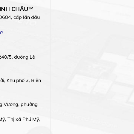
MINH CHÂU
™
0684, cấp lần đầu
n
240/5, đường Lê
i, Khu phố 3, Biên
g Vương, phường
Mỹ, Thị xã Phú Mỹ,