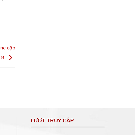
ine cập
19
LƯỢT TRUY CẬP