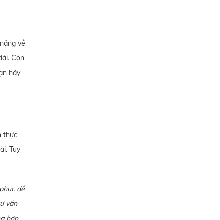
 nặng về
dài. Còn
bạn hãy
n thực
ài. Tuy
 phục để
tư vấn
ng hơn.