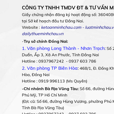
CÔNG TY TNHH TMDV ĐT & TƯ VẤN 
Giấy chứng nhận đăng ký hoạt động số: 360408
tại Sở kế hoạch đầu tư Đồng Nai.
Website :
ketoanminhchau.com
-
luatminhchau.v
dailythueminhchau.vn
-
Trụ sở chính Đồng Nai:
1. Văn phòng Long Thành - Nhơn Trạch
:
Số 
Duẩn, Ấp 3, Xã An Phước, Tỉnh Đồng Nai
Hotline : 0937967242 - 0937 603 786
2. Văn phòng TP Biên Hòa
:
468/1, Đ. Đồng Khở
Hòa, Đồng Nai
Hotline : 0919 996113 (Ms Quyên)
-Chi nhánh Bà Rịa Vũng Tàu:
Số 66, đường Hùn
Phú Mỹ, TP Hồ Chí Minh
(Đ/c cũ: Số 66, đường Hùng Vương, phường Phú 
Tỉnh Bà Rịa Vũng Tàu)