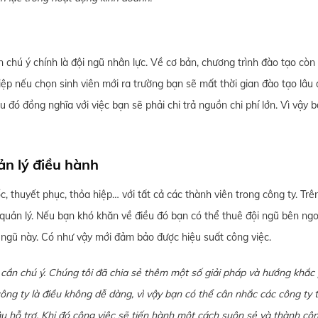
 chú ý chính là đội ngũ nhân lực. Về cơ bản, chương trình đào tạo còn
iệp nếu chọn sinh viên mới ra trường bạn sẽ mất thời gian đào tạo lâu 
ó đồng nghĩa với việc bạn sẽ phải chi trả nguồn chi phí lớn. Vì vậy 
ản lý điều hành
ốc, thuyết phục, thỏa hiệp… với tất cả các thành viên trong công ty. Trê
 quản lý. Nếu bạn khó khăn về điều đó bạn có thể thuê đội ngũ bên ngo
i ngũ này. Có như vậy mới đảm bảo được hiệu suất công việc.
ần chú ý. Chúng tôi đã chia sẻ thêm một số giải pháp và hướng khắc
ông ty là điều không dễ dàng, vì vậy bạn có thể cân nhắc các công ty 
 hỗ trợ. Khi đó công việc sẽ tiến hành một cách suôn sẻ và thành cô