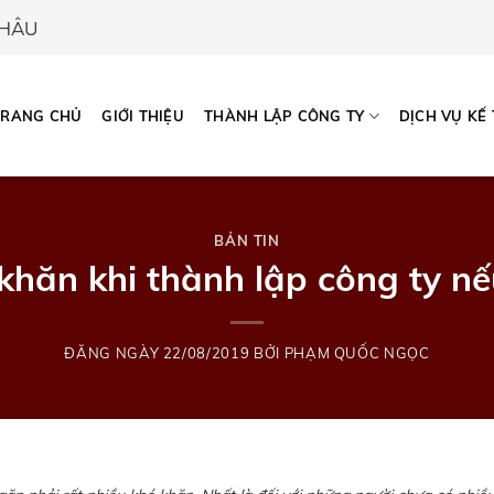
CHÂU
TRANG CHỦ
GIỚI THIỆU
THÀNH LẬP CÔNG TY
DỊCH VỤ KẾ
BẢN TIN
 khăn khi thành lập công ty n
ĐĂNG NGÀY
22/08/2019
BỞI
PHẠM QUỐC NGỌC