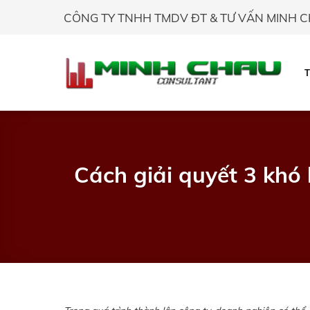
Skip
CÔNG TY TNHH TMDV ĐT & TƯ VẤN MINH 
to
content
Cách giải quyết 3 khó