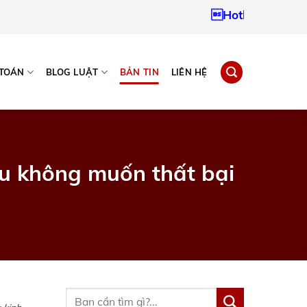
Hotline:
0937967242
 TOÁN
BLOG LUẬT
BẢN TIN
LIÊN HỆ
ếu không muốn thất bại