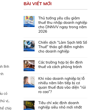
BÀI VIẾT MỚI
Thủ tướng yêu cầu giảm
thuế thu nhập doanh nghiệp
cho DNNVV ngay trong năm
2026
Chiến dịch “Làm Sạch Mã Số
Thuế” tháo gỡ điểm nghẽn
cho doanh nghiệp
Các trường hợp bị ấn định
thuế và cách phòng tránh
h lĩnh
anh
Khi nào doanh nghiệp bị lỗ
nhiều năm liên tiếp bị cơ
quan thuế đưa vào diện “rủi
ro cao”?
ẫu có
hú vị..
Tiêu chí xác định doanh
nghiệp siêu nhỏ mới nhất
thể chia