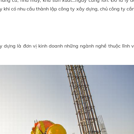
chung cư, nhà máy, khu sản xuất…ngày càng lớn. Đó là lý d
y khi có nhu cầu thành lập công ty xây dựng, chủ công ty cầ
ây dựng là đơn vị kinh doanh những ngành nghề thuộc lĩnh 