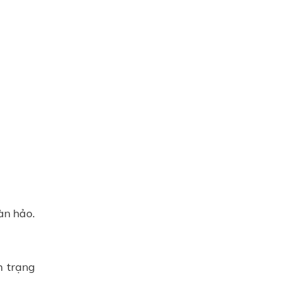
àn hảo.
h trạng