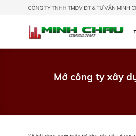
Skip
CÔNG TY TNHH TMDV ĐT & TƯ VẤN MINH 
to
content
Mở công ty xây d