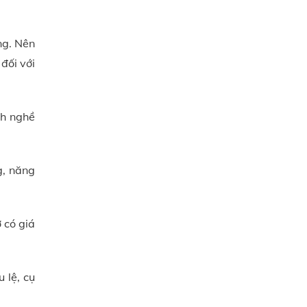
ng. Nên
đối với
nh nghề
g, năng
 có giá
 lệ, cụ