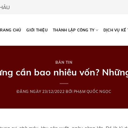
CHÂU
TRANG CHỦ
GIỚI THIỆU
THÀNH LẬP CÔNG TY
DỊCH VỤ KẾ
BẢN TIN
ựng cần bao nhiêu vốn? Những
ĐĂNG NGÀY
23/12/2022
BỞI
PHẠM QUỐC NGỌC