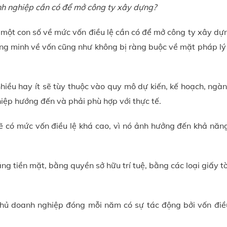
 nghiệp cần có để mở công ty xây dựng?
 một con số về mức vốn điều lệ cần có để mở công ty xây dự
ứng minh về vốn cũng như không bị ràng buộc về mặt pháp lý 
hiều hay ít sẽ tùy thuộc vào quy mô dự kiến, kế hoạch, ngà
ệp hướng đến và phải phù hợp với thực tế.
ẽ có mức vốn điều lệ khá cao, vì nó ảnh hưởng đến khả năn
ng tiền mặt, bằng quyền sở hữu trí tuệ, bằng các loại giấy tờ
 doanh nghiệp đóng mỗi năm có sự tác động bởi vốn điều