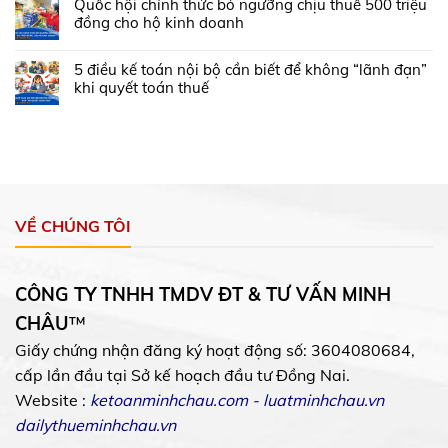
Quốc hội chính thức bỏ ngưỡng chịu thuế 500 triệu
đồng cho hộ kinh doanh
5 điều kế toán nội bộ cần biết để không “lãnh đạn”
khi quyết toán thuế
VỀ CHÚNG TÔI
CÔNG TY TNHH TMDV ĐT & TƯ VẤN MINH
CHÂU
™
Giấy chứng nhận đăng ký hoạt động số: 3604080684,
cấp lần đầu tại Sở kế hoạch đầu tư Đồng Nai.
Website :
ketoanminhchau.com
-
luatminhchau.vn
dailythueminhchau.vn