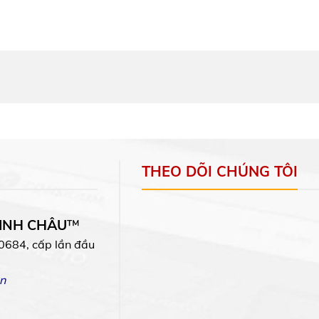
THEO DÕI CHÚNG TÔI
MINH CHÂU
™
0684, cấp lần đầu
n