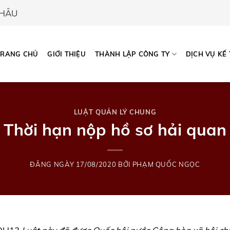
CHÂU
TRANG CHỦ
GIỚI THIỆU
THÀNH LẬP CÔNG TY
DỊCH VỤ KẾ
LUẬT QUẢN LÝ CHUNG
Thời hạn nộp hồ sơ hải quan
ĐĂNG NGÀY
17/08/2020
BỞI
PHẠM QUỐC NGỌC