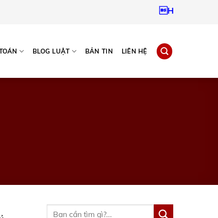
Hotline:
0937967
 TOÁN
BLOG LUẬT
BẢN TIN
LIÊN HỆ