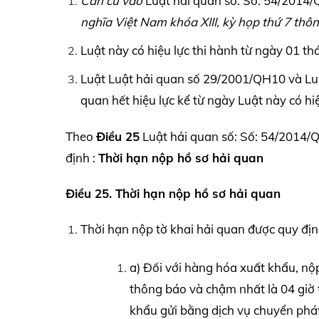
Căn cứ vào
Luật hải quan số: Số: 54/2014
nghĩa Việt Nam khóa XIII, kỳ họp thứ 7 th
Luật này có hiệu lực thi hành từ ngày 01 
Luật Luật hải quan số 29/2001/QH10 và Luậ
quan hết hiệu lực kể từ ngày Luật này có hiệ
Theo
Điều 25
Luật hải quan số: Số: 54/2014/Q
định :
Thời hạn nộp hồ sơ hải quan
Điều 25. Thời hạn nộp hồ sơ hải quan
Thời hạn nộp tờ khai hải quan được quy địn
a) Đối với hàng hóa xuất khẩu, nộp
thông báo và chậm nhất là 04 giờ 
khẩu gửi bằng dịch vụ chuyển phát