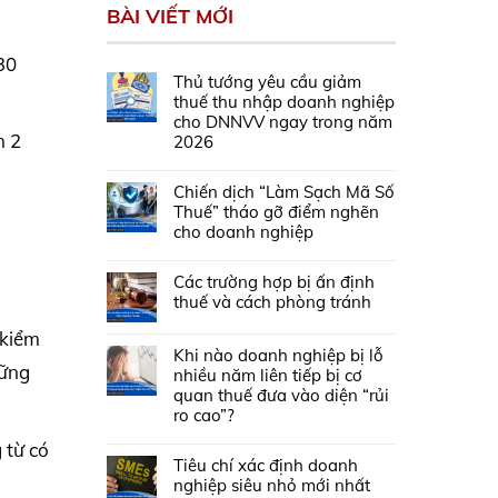
BÀI VIẾT MỚI
30
Thủ tướng yêu cầu giảm
thuế thu nhập doanh nghiệp
cho DNNVV ngay trong năm
n 2
2026
Chiến dịch “Làm Sạch Mã Số
Thuế” tháo gỡ điểm nghẽn
cho doanh nghiệp
Các trường hợp bị ấn định
thuế và cách phòng tránh
 kiểm
Khi nào doanh nghiệp bị lỗ
hững
nhiều năm liên tiếp bị cơ
quan thuế đưa vào diện “rủi
ro cao”?
 từ có
Tiêu chí xác định doanh
nghiệp siêu nhỏ mới nhất