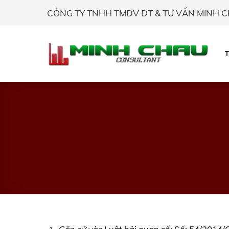
Skip
CÔNG TY TNHH TMDV ĐT & TƯ VẤN MINH 
to
content