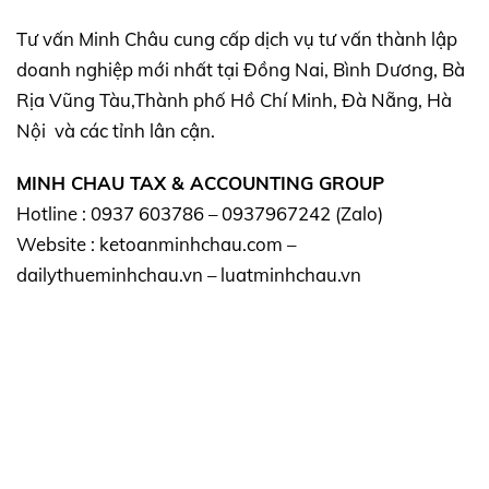
Tư vấn Minh Châu cung cấp dịch vụ tư vấn thành lập
doanh nghiệp mới nhất tại Đồng Nai, Bình Dương, Bà
Rịa Vũng Tàu,Thành phố Hồ Chí Minh, Đà Nẵng, Hà
Nội và các tỉnh lân cận.
MINH CHAU TAX & ACCOUNTING GROUP
Hotline : 0937 603786 – 0937967242 (Zalo)
Website : ketoanminhchau.com –
dailythueminhchau.vn – luatminhchau.vn