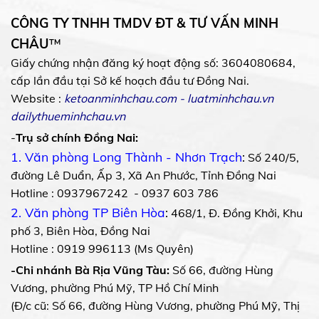
CÔNG TY TNHH TMDV ĐT & TƯ VẤN MINH
CHÂU
™
Giấy chứng nhận đăng ký hoạt động số: 3604080684,
cấp lần đầu tại Sở kế hoạch đầu tư Đồng Nai.
Website :
ketoanminhchau.com
-
luatminhchau.vn
dailythueminhchau.vn
-
Trụ sở chính Đồng Nai:
1. Văn phòng Long Thành - Nhơn Trạch
:
Số 240/5,
đường Lê Duẩn, Ấp 3, Xã An Phước, Tỉnh Đồng Nai
Hotline : 0937967242 - 0937 603 786
2. Văn phòng TP Biên Hòa
:
468/1, Đ. Đồng Khởi, Khu
phố 3, Biên Hòa, Đồng Nai
Hotline : 0919 996113 (Ms Quyên)
-Chi nhánh Bà Rịa Vũng Tàu:
Số 66, đường Hùng
Vương, phường Phú Mỹ, TP Hồ Chí Minh
(Đ/c cũ: Số 66, đường Hùng Vương, phường Phú Mỹ, Thị