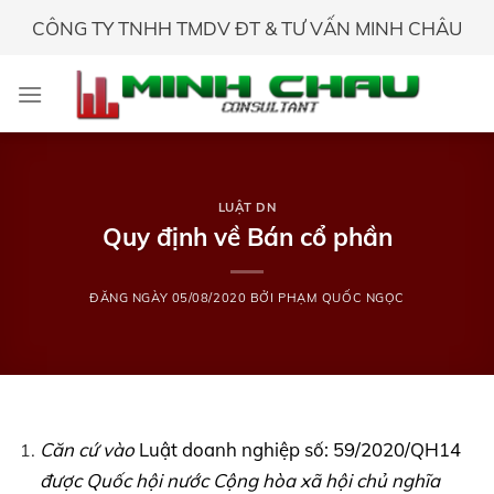
Skip
CÔNG TY TNHH TMDV ĐT & TƯ VẤN MINH CHÂU
to
content
LUẬT DN
Quy định về Bán cổ phần
ĐĂNG NGÀY
05/08/2020
BỞI
PHẠM QUỐC NGỌC
Căn cứ vào
Luật doanh nghiệp số: 59/2020/QH14
được Quốc hội nước Cộng hòa xã hội chủ nghĩa