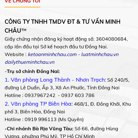
VỀ CHÚNG TÔI
CÔNG TY TNHH TMDV ĐT & TƯ VẤN MINH
CHÂU
™
Giấy chứng nhận đăng ký hoạt động số: 3604080684,
cấp lần đầu tại Sở kế hoạch đầu tư Đồng Nai.
Website :
ketoanminhchau.com
-
luatminhchau.vn
dailythueminhchau.vn
-
Trụ sở chính Đồng Nai:
1. Văn phòng Long Thành - Nhơn Trạch
:
Số 240/5,
đường Lê Duẩn, Ấp 3, Xã An Phước, Tỉnh Đồng Nai
Hotline : 0937967242 - 0937 603 786
2. Văn phòng TP Biên Hòa
:
468/1, Đ. Đồng Khởi, Khu
phố 3, Biên Hòa, Đồng Nai
Hotline : 0919 996113 (Ms Quyên)
-Chi nhánh Bà Rịa Vũng Tàu:
Số 66, đường Hùng
Vương, phường Phú Mỹ, TP Hồ Chí Minh