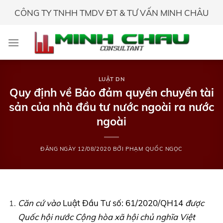
Skip
CÔNG TY TNHH TMDV ĐT & TƯ VẤN MINH CHÂU
to
content
LUẬT DN
Quy định về Bảo đảm quyền chuyển tài
sản của nhà đầu tư nước ngoài ra nước
ngoài
ĐĂNG NGÀY
12/08/2020
BỞI
PHẠM QUỐC NGỌC
Căn cứ vào
Luật Đầu Tư số: 61/2020/QH14
được
Quốc hội nước Cộng hòa xã hội chủ nghĩa Việt