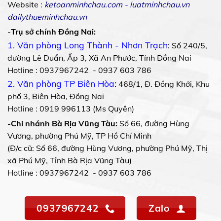
Website :
ketoanminhchau.com
-
luatminhchau.vn
dailythueminhchau.vn
-
Trụ sở chính Đồng Nai:
1. Văn phòng Long Thành - Nhơn Trạch
:
Số 240/5,
đường Lê Duẩn, Ấp 3, Xã An Phước, Tỉnh Đồng Nai
Hotline : 0937967242 - 0937 603 786
2. Văn phòng TP Biên Hòa
:
468/1, Đ. Đồng Khởi, Khu
phố 3, Biên Hòa, Đồng Nai
Hotline : 0919 996113 (Ms Quyên)
-Chi nhánh Bà Rịa Vũng Tàu:
Số 66, đường Hùng
Vương, phường Phú Mỹ, TP Hồ Chí Minh
(Đ/c cũ: Số 66, đường Hùng Vương, phường Phú Mỹ, Thị
xã Phú Mỹ, Tỉnh Bà Rịa Vũng Tàu)
Hotline : 0937967242 - 0937 603 786
0937967242
Zalo