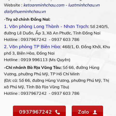
Website :
ketoanminhchau.com
-
luatminhchau.vn
dailythueminhchau.vn
-
Trụ sở chính Đồng Nai:
1. Văn phòng Long Thành - Nhơn Trạch
:
Số 240/5,
đường Lê Duẩn, Ấp 3, Xã An Phước, Tỉnh Đồng Nai
Hotline : 0937967242 - 0937 603 786
2. Văn phòng TP Biên Hòa
:
468/1, Đ. Đồng Khởi, Khu
phố 3, Biên Hòa, Đồng Nai
Hotline : 0919 996113 (Ms Quyên)
-Chi nhánh Bà Rịa Vũng Tàu:
Số 66, đường Hùng
Vương, phường Phú Mỹ, TP Hồ Chí Minh
(Đ/c cũ: Số 66, đường Hùng Vương, phường Phú Mỹ, Thị
xã Phú Mỹ, Tỉnh Bà Rịa Vũng Tàu)
Hotline : 0937967242 - 0937 603 786
0937967242
Zalo