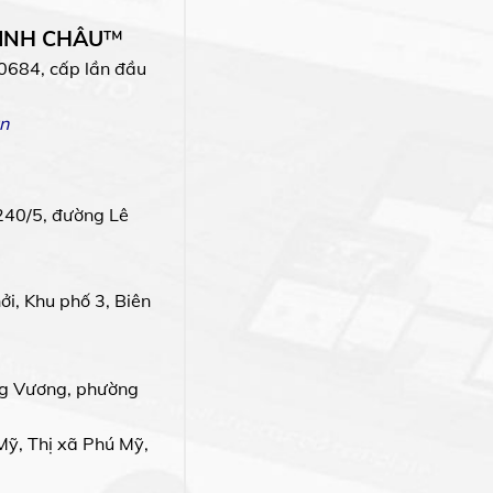
MINH CHÂU
™
0684, cấp lần đầu
n
240/5, đường Lê
i, Khu phố 3, Biên
g Vương, phường
Mỹ, Thị xã Phú Mỹ,