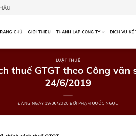
CHÂU
TRANG CHỦ
GIỚI THIỆU
THÀNH LẬP CÔNG TY
DỊCH VỤ KẾ
LUẬT THUẾ
ách thuế GTGT theo Công văn
24/6/2019
ĐĂNG NGÀY
19/06/2020
BỞI
PHẠM QUỐC NGỌC