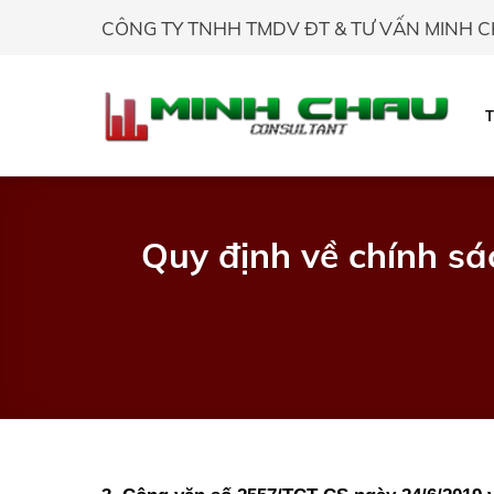
Skip
CÔNG TY TNHH TMDV ĐT & TƯ VẤN MINH 
to
content
Quy định về chính s