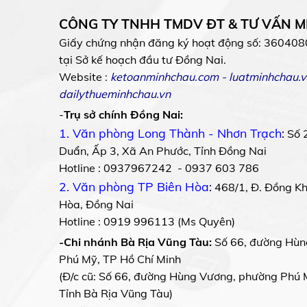
CÔNG TY TNHH TMDV ĐT & TƯ VẤN 
Giấy chứng nhận đăng ký hoạt động số: 360408
tại Sở kế hoạch đầu tư Đồng Nai.
Website :
ketoanminhchau.com
-
luatminhchau.v
dailythueminhchau.vn
-
Trụ sở chính Đồng Nai:
1. Văn phòng Long Thành - Nhơn Trạch
:
Số 
Duẩn, Ấp 3, Xã An Phước, Tỉnh Đồng Nai
Hotline : 0937967242 - 0937 603 786
2. Văn phòng TP Biên Hòa
:
468/1, Đ. Đồng Khở
Hòa, Đồng Nai
Hotline : 0919 996113 (Ms Quyên)
-Chi nhánh Bà Rịa Vũng Tàu:
Số 66, đường Hùn
Phú Mỹ, TP Hồ Chí Minh
(Đ/c cũ: Số 66, đường Hùng Vương, phường Phú 
Tỉnh Bà Rịa Vũng Tàu)