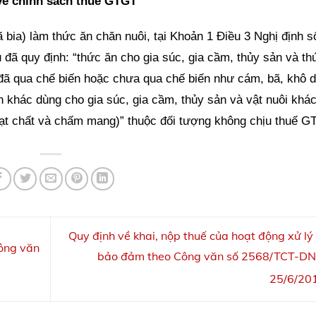
về chính sách thuế GTGT
 bia) làm thức ăn chăn nuôi, tại Khoản 1 Điều 3 Nghị định s
ã quy định: “thức ăn cho gia súc, gia cầm, thủy sản và th
đã qua chế biến hoặc chưa qua chế biến như cám, bã, khô 
 ăn khác dùng cho gia súc, gia cầm, thủy sản và vật nuôi khá
oạt chất và chấm mang)” thuộc đối tượng không chịu thuế G
Quy định về khai, nộp thuế của hoạt động xử lý 
Công văn
bảo đảm theo Công văn số 2568/TCT-DN
25/6/20