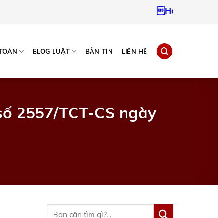
Hotline:
0937967
 TOÁN
BLOG LUẬT
BẢN TIN
LIÊN HỆ
 số 2557/TCT-CS ngày