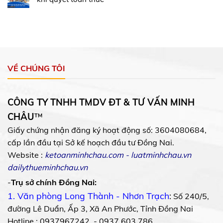
VỀ CHÚNG TÔI
CÔNG TY TNHH TMDV ĐT & TƯ VẤN MINH
CHÂU
™
Giấy chứng nhận đăng ký hoạt động số: 3604080684,
cấp lần đầu tại Sở kế hoạch đầu tư Đồng Nai.
Website :
ketoanminhchau.com
-
luatminhchau.vn
dailythueminhchau.vn
-
Trụ sở chính Đồng Nai:
1. Văn phòng Long Thành - Nhơn Trạch
:
Số 240/5,
đường Lê Duẩn, Ấp 3, Xã An Phước, Tỉnh Đồng Nai
Hotline : 0937967242 - 0937 603 786