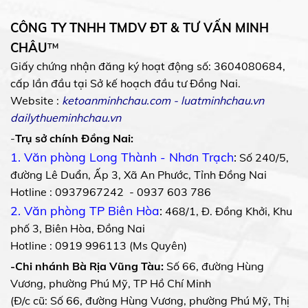
CÔNG TY TNHH TMDV ĐT & TƯ VẤN MINH
CHÂU
™
Giấy chứng nhận đăng ký hoạt động số: 3604080684,
cấp lần đầu tại Sở kế hoạch đầu tư Đồng Nai.
Website :
ketoanminhchau.com
-
luatminhchau.vn
dailythueminhchau.vn
-
Trụ sở chính Đồng Nai:
1. Văn phòng Long Thành - Nhơn Trạch
:
Số 240/5,
đường Lê Duẩn, Ấp 3, Xã An Phước, Tỉnh Đồng Nai
Hotline : 0937967242 - 0937 603 786
2. Văn phòng TP Biên Hòa
:
468/1, Đ. Đồng Khởi, Khu
phố 3, Biên Hòa, Đồng Nai
Hotline : 0919 996113 (Ms Quyên)
-Chi nhánh Bà Rịa Vũng Tàu:
Số 66, đường Hùng
Vương, phường Phú Mỹ, TP Hồ Chí Minh
(Đ/c cũ: Số 66, đường Hùng Vương, phường Phú Mỹ, Thị