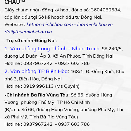
CHÂU
™
Giấy chứng nhận đăng ký hoạt động số: 3604080684,
cấp lần đầu tại Sở kế hoạch đầu tư Đồng Nai.
Website :
ketoanminhchau.com
-
luatminhchau.vn
dailythueminhchau.vn
-
Trụ sở chính Đồng Nai:
1. Văn phòng Long Thành - Nhơn Trạch
:
Số 240/5,
đường Lê Duẩn, Ấp 3, Xã An Phước, Tỉnh Đồng Nai
Hotline : 0937967242 - 0937 603 786
2. Văn phòng TP Biên Hòa
:
468/1, Đ. Đồng Khởi, Khu
phố 3, Biên Hòa, Đồng Nai
Hotline : 0919 996113 (Ms Quyên)
-Chi nhánh Bà Rịa Vũng Tàu:
Số 66, đường Hùng
Vương, phường Phú Mỹ, TP Hồ Chí Minh
(Đ/c cũ: Số 66, đường Hùng Vương, phường Phú Mỹ, Thị
xã Phú Mỹ, Tỉnh Bà Rịa Vũng Tàu)
Hotline : 0937967242 - 0937 603 786