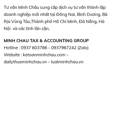
Tư vấn Minh Châu cung cấp dịch vụ tư vấn thành lập
doanh nghiệp mới nhất tại Đồng Nai, Bình Dương, Bà
Rịa Vũng Tàu,Thành phố Hồ Chí Minh, Đà Nẵng, Hà
Nội và các tỉnh lân cận.
MINH CHAU TAX & ACCOUNTING GROUP
Hotline : 0937 603786 – 0937967242 (Zalo)
Website : ketoanminhchau.com –
dailythueminhchau.vn – luatminhchau.vn