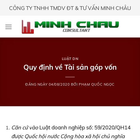
Skip
CÔNG TY TNHH TMDV ĐT & TƯ VẤN MINH CHÂU
to
content
LUẬT DN
Quy định về Tài sản góp vốn
ĐĂNG NGÀY
04/08/2020
BỞI
PHẠM QUỐC NGỌC
Căn cứ vào
Luật doanh nghiệp số: 59/2020/QH14
được Quốc hội nước Cộng hòa xã hội chủ nghĩa