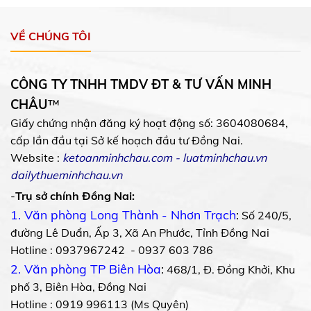
VỀ CHÚNG TÔI
CÔNG TY TNHH TMDV ĐT & TƯ VẤN MINH
CHÂU
™
Giấy chứng nhận đăng ký hoạt động số: 3604080684,
cấp lần đầu tại Sở kế hoạch đầu tư Đồng Nai.
Website :
ketoanminhchau.com
-
luatminhchau.vn
dailythueminhchau.vn
-
Trụ sở chính Đồng Nai:
1. Văn phòng Long Thành - Nhơn Trạch
:
Số 240/5,
đường Lê Duẩn, Ấp 3, Xã An Phước, Tỉnh Đồng Nai
Hotline : 0937967242 - 0937 603 786
2. Văn phòng TP Biên Hòa
:
468/1, Đ. Đồng Khởi, Khu
phố 3, Biên Hòa, Đồng Nai
Hotline : 0919 996113 (Ms Quyên)