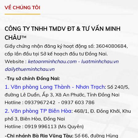
VỀ CHÚNG TÔI
CÔNG TY TNHH TMDV ĐT & TƯ VẤN MINH
CHÂU
™
Giấy chứng nhận đăng ký hoạt động số: 3604080684,
cấp lần đầu tại Sở kế hoạch đầu tư Đồng Nai.
Website :
ketoanminhchau.com
-
luatminhchau.vn
dailythueminhchau.vn
-
Trụ sở chính Đồng Nai:
1. Văn phòng Long Thành - Nhơn Trạch
:
Số 240/5,
đường Lê Duẩn, Ấp 3, Xã An Phước, Tỉnh Đồng Nai
Hotline : 0937967242 - 0937 603 786
2. Văn phòng TP Biên Hòa
:
468/1, Đ. Đồng Khởi, Khu
phố 3, Biên Hòa, Đồng Nai
Hotline : 0919 996113 (Ms Quyên)
-Chi nhánh Bà Rịa Vũng Tàu:
Số 66, đường Hùng