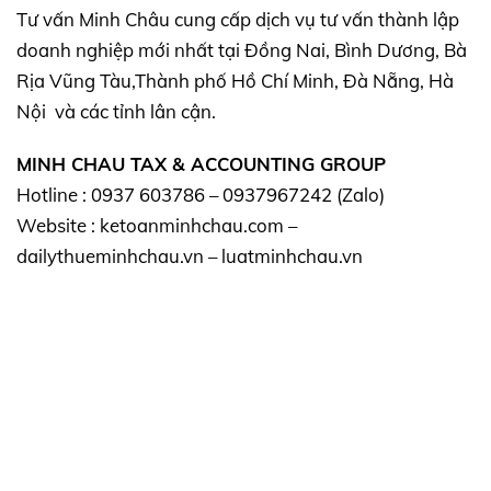
Tư vấn Minh Châu cung cấp dịch vụ tư vấn thành lập
doanh nghiệp mới nhất tại Đồng Nai, Bình Dương, Bà
Rịa Vũng Tàu,Thành phố Hồ Chí Minh, Đà Nẵng, Hà
Nội và các tỉnh lân cận.
MINH CHAU TAX & ACCOUNTING GROUP
Hotline : 0937 603786 – 0937967242 (Zalo)
Website : ketoanminhchau.com –
dailythueminhchau.vn – luatminhchau.vn