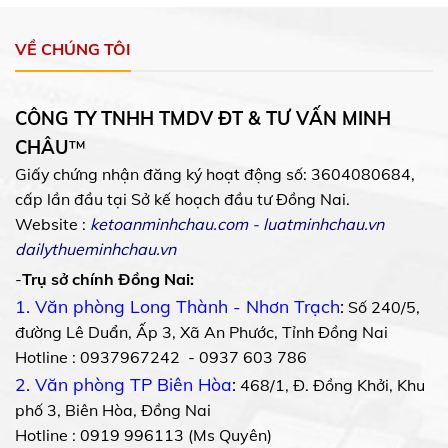
VỀ CHÚNG TÔI
CÔNG TY TNHH TMDV ĐT & TƯ VẤN MINH
CHÂU
™
Giấy chứng nhận đăng ký hoạt động số: 3604080684,
cấp lần đầu tại Sở kế hoạch đầu tư Đồng Nai.
Website :
ketoanminhchau.com
-
luatminhchau.vn
dailythueminhchau.vn
-
Trụ sở chính Đồng Nai:
1. Văn phòng Long Thành - Nhơn Trạch
:
Số 240/5,
đường Lê Duẩn, Ấp 3, Xã An Phước, Tỉnh Đồng Nai
Hotline : 0937967242 - 0937 603 786
2. Văn phòng TP Biên Hòa
:
468/1, Đ. Đồng Khởi, Khu
phố 3, Biên Hòa, Đồng Nai
Hotline : 0919 996113 (Ms Quyên)