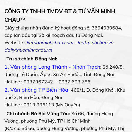
CÔNG TY TNHH TMDV ĐT & TƯ VẤN MINH
CHÂU
™
Giấy chứng nhận đăng ký hoạt động số: 3604080684,
cấp lần đầu tại Sở kế hoạch đầu tư Đồng Nai.
Website :
ketoanminhchau.com
-
luatminhchau.vn
dailythueminhchau.vn
-
Trụ sở chính Đồng Nai:
1. Văn phòng Long Thành - Nhơn Trạch
:
Số 240/5,
đường Lê Duẩn, Ấp 3, Xã An Phước, Tỉnh Đồng Nai
Hotline : 0937967242 - 0937 603 786
2. Văn phòng TP Biên Hòa
:
468/1, Đ. Đồng Khởi, Khu
phố 3, Biên Hòa, Đồng Nai
Hotline : 0919 996113 (Ms Quyên)
-Chi nhánh Bà Rịa Vũng Tàu:
Số 66, đường Hùng
Vương, phường Phú Mỹ, TP Hồ Chí Minh
(Đ/c cũ: Số 66, đường Hùng Vương, phường Phú Mỹ, Thị