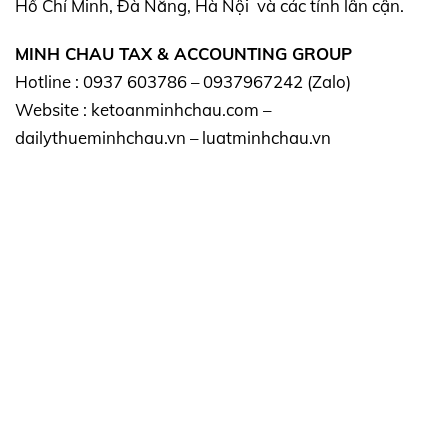
Hồ Chí Minh, Đà Nẵng, Hà Nội và các tỉnh lân cận.
MINH CHAU TAX & ACCOUNTING GROUP
Hotline : 0937 603786 – 0937967242 (Zalo)
Website : ketoanminhchau.com –
dailythueminhchau.vn – luatminhchau.vn