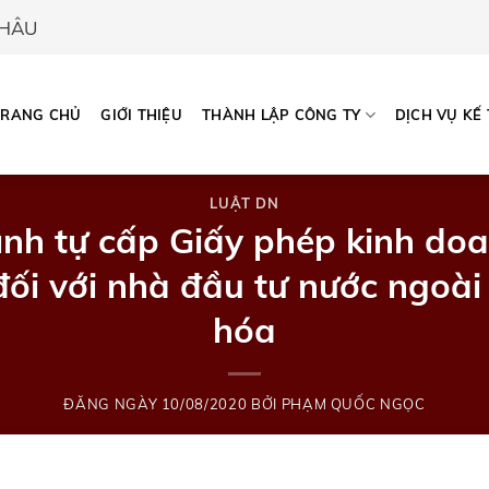
CHÂU
TRANG CHỦ
GIỚI THIỆU
THÀNH LẬP CÔNG TY
DỊCH VỤ KẾ
LUẬT DN
rình tự cấp Giấy phép kinh doa
đối với nhà đầu tư nước ngoà
hóa
ĐĂNG NGÀY
10/08/2020
BỞI
PHẠM QUỐC NGỌC