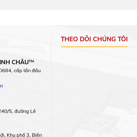
THEO DÕI CHÚNG TÔI
MINH CHÂU
™
0684, cấp lần đầu
n
240/5, đường Lê
i, Khu phố 3, Biên