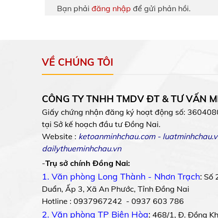
Bạn phải
đăng nhập
để gửi phản hồi.
VỀ CHÚNG TÔI
CÔNG TY TNHH TMDV ĐT & TƯ VẤN 
Giấy chứng nhận đăng ký hoạt động số: 360408
tại Sở kế hoạch đầu tư Đồng Nai.
Website :
ketoanminhchau.com
-
luatminhchau.v
dailythueminhchau.vn
-
Trụ sở chính Đồng Nai:
1. Văn phòng Long Thành - Nhơn Trạch
:
Số 
Duẩn, Ấp 3, Xã An Phước, Tỉnh Đồng Nai
Hotline : 0937967242 - 0937 603 786
2. Văn phòng TP Biên Hòa
:
468/1, Đ. Đồng Khở