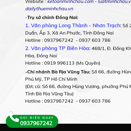
Website :
ketoanminhchau.com
-
luatminhchau.v
dailythueminhchau.vn
-
Trụ sở chính Đồng Nai:
1. Văn phòng Long Thành - Nhơn Trạch
:
Số 
Duẩn, Ấp 3, Xã An Phước, Tỉnh Đồng Nai
Hotline : 0937967242 - 0937 603 786
2. Văn phòng TP Biên Hòa
:
468/1, Đ. Đồng Khở
Hòa, Đồng Nai
Hotline : 0919 996113 (Ms Quyên)
-Chi nhánh Bà Rịa Vũng Tàu:
Số 66, đường Hùn
Phú Mỹ, TP Hồ Chí Minh
(Đ/c cũ: Số 66, đường Hùng Vương, phường Phú 
Tỉnh Bà Rịa Vũng Tàu)
Hotline : 0937967242 - 0937 603 786
GỌI ĐIỆN NGAY
0937967242