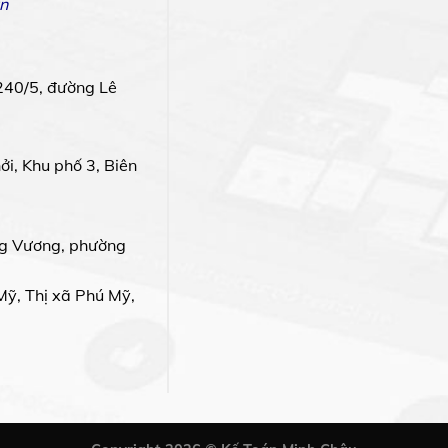
n
240/5, đường Lê
i, Khu phố 3, Biên
g Vương, phường
Mỹ, Thị xã Phú Mỹ,