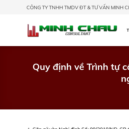
Skip
CÔNG TY TNHH TMDV ĐT & TƯ VẤN MINH 
to
content
Quy định về Trình tự 
n