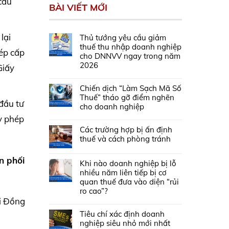
cầu
BÀI VIẾT MỚI
lại
Thủ tướng yêu cầu giảm
thuế thu nhập doanh nghiệp
hép cấp
cho DNNVV ngay trong năm
2026
Giấy
Chiến dịch “Làm Sạch Mã Số
Thuế” tháo gỡ điểm nghẽn
 đầu tư
cho doanh nghiệp
y phép
Các trường hợp bị ấn định
thuế và cách phòng tránh
n phối
Khi nào doanh nghiệp bị lỗ
nhiều năm liên tiếp bị cơ
quan thuế đưa vào diện “rủi
ro cao”?
i Đồng
Tiêu chí xác định doanh
nghiệp siêu nhỏ mới nhất