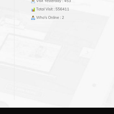
Visit Yesterday : 453
Total Visit : 556411
Who's Online : 2