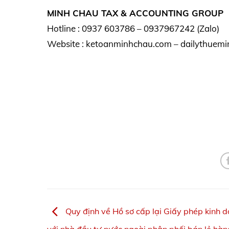
MINH CHAU TAX & ACCOUNTING GROUP
Hotline : 0937 603786 – 0937967242 (Zalo)
Website : ketoanminhchau.com – dailythuemi
Quy định về Hồ sơ cấp lại Giấy phép kinh d
với nhà đầu tư nước ngoài phân phối bán lẻ hà