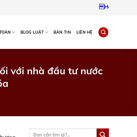
Hotline:
09379672
 TOÁN
BLOG LUẬT
BẢN TIN
LIÊN HỆ
ối với nhà đầu tư nước
óa