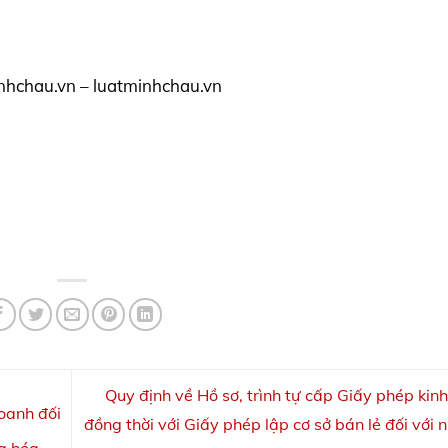
nhchau.vn – luatminhchau.vn
Quy định về Hồ sơ, trình tự cấp Giấy phép kin
oanh đối
đồng thời với Giấy phép lập cơ sở bán lẻ đối với 
ng hóa