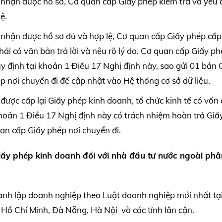
y nhận được hồ sơ, Cơ quan cấp Giấy phép kiểm tra và yêu 
ệ.
 nhận được hồ sơ đủ và hợp lệ, Cơ quan cấp Giấy phép cấp 
ải có văn bản trả lời và nêu rõ lý do. Cơ quan cấp Giấy p
y định tại khoản 1 Điều 17 Nghị định này, sao gửi 01 bản 
 nơi chuyển đi để cập nhật vào Hệ thống cơ sở dữ liệu.
được cấp lại Giấy phép kinh doanh, tổ chức kinh tế có vốn
khoản 1 Điều 17 Nghị định này có trách nhiệm hoàn trả Giấ
an cấp Giấy phép nơi chuyển đi.
Giấy phép kinh doanh đối với nhà đầu tư nước ngoài
phâ
ành lập doanh nghiệp theo Luật doanh nghiệp mới nhất tạ
Hồ Chí Minh, Đà Nẵng, Hà Nội và các tỉnh lân cận.