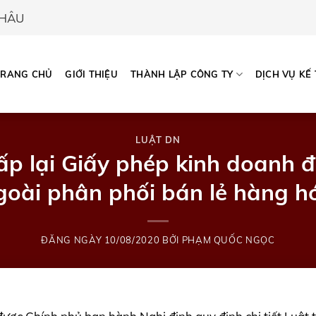
CHÂU
TRANG CHỦ
GIỚI THIỆU
THÀNH LẬP CÔNG TY
DỊCH VỤ KẾ
LUẬT DN
cấp lại Giấy phép kinh doanh đ
goài phân phối bán lẻ hàng h
ĐĂNG NGÀY
10/08/2020
BỞI
PHẠM QUỐC NGỌC