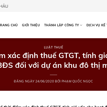
CHÂU
TRANG CHỦ
GIỚI THIỆU
THÀNH LẬP CÔNG TY
DỊCH VỤ KẾ
LUẬT THUẾ
ểm xác định thuế GTGT, tính g
ĐS đối với dự án khu đô thị 
ĐĂNG NGÀY
24/06/2020
BỞI
PHẠM QUỐC NGỌC