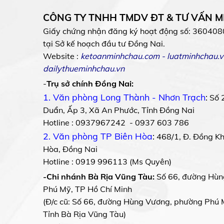
CÔNG TY TNHH TMDV ĐT & TƯ VẤN 
Giấy chứng nhận đăng ký hoạt động số: 360408
tại Sở kế hoạch đầu tư Đồng Nai.
Website :
ketoanminhchau.com
-
luatminhchau.v
dailythueminhchau.vn
-
Trụ sở chính Đồng Nai:
1. Văn phòng Long Thành - Nhơn Trạch
:
Số 
Duẩn, Ấp 3, Xã An Phước, Tỉnh Đồng Nai
Hotline : 0937967242 - 0937 603 786
2. Văn phòng TP Biên Hòa
:
468/1, Đ. Đồng Khở
Hòa, Đồng Nai
Hotline : 0919 996113 (Ms Quyên)
-Chi nhánh Bà Rịa Vũng Tàu:
Số 66, đường Hùn
Phú Mỹ, TP Hồ Chí Minh
(Đ/c cũ: Số 66, đường Hùng Vương, phường Phú 
Tỉnh Bà Rịa Vũng Tàu)