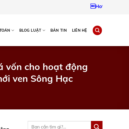
Hotline:
09379672
 TOÁN
BLOG LUẬT
BẢN TIN
LIÊN HỆ
iá vốn cho hoạt động
mới ven Sông Hạc