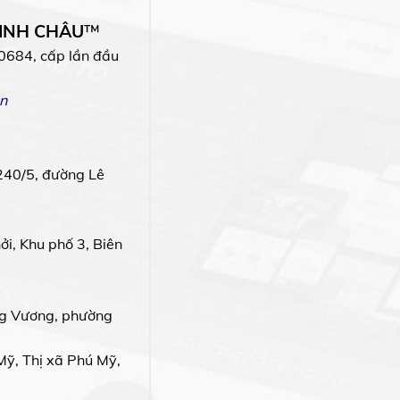
MINH CHÂU
™
0684, cấp lần đầu
n
240/5, đường Lê
i, Khu phố 3, Biên
g Vương, phường
Mỹ, Thị xã Phú Mỹ,