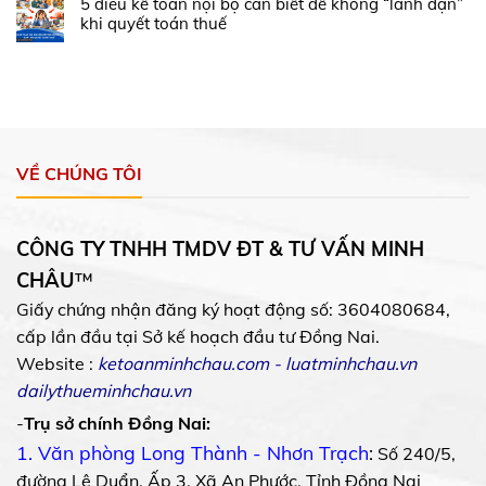
5 điều kế toán nội bộ cần biết để không “lãnh đạn”
khi quyết toán thuế
VỀ CHÚNG TÔI
CÔNG TY TNHH TMDV ĐT & TƯ VẤN MINH
CHÂU
™
Giấy chứng nhận đăng ký hoạt động số: 3604080684,
cấp lần đầu tại Sở kế hoạch đầu tư Đồng Nai.
Website :
ketoanminhchau.com
-
luatminhchau.vn
dailythueminhchau.vn
-
Trụ sở chính Đồng Nai:
1. Văn phòng Long Thành - Nhơn Trạch
:
Số 240/5,
đường Lê Duẩn, Ấp 3, Xã An Phước, Tỉnh Đồng Nai