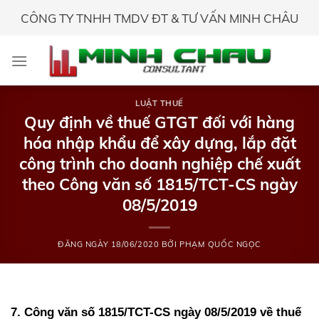
Skip
CÔNG TY TNHH TMDV ĐT & TƯ VẤN MINH CHÂU
to
content
LUẬT THUẾ
Quy định về thuế GTGT đối với hàng
hóa nhập khẩu để xây dựng, lắp đặt
công trình cho doanh nghiệp chế xuất
theo Công văn số 1815/TCT-CS ngày
08/5/2019
ĐĂNG NGÀY
18/06/2020
BỞI
PHẠM QUỐC NGỌC
7. Công văn số 1815/TCT-CS ngày 08/5/2019 về thuế