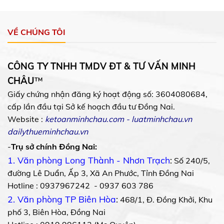
VỀ CHÚNG TÔI
CÔNG TY TNHH TMDV ĐT & TƯ VẤN MINH
CHÂU
™
Giấy chứng nhận đăng ký hoạt động số: 3604080684,
cấp lần đầu tại Sở kế hoạch đầu tư Đồng Nai.
Website :
ketoanminhchau.com
-
luatminhchau.vn
dailythueminhchau.vn
-
Trụ sở chính Đồng Nai:
1. Văn phòng Long Thành - Nhơn Trạch
:
Số 240/5,
đường Lê Duẩn, Ấp 3, Xã An Phước, Tỉnh Đồng Nai
Hotline : 0937967242 - 0937 603 786
2. Văn phòng TP Biên Hòa
:
468/1, Đ. Đồng Khởi, Khu
phố 3, Biên Hòa, Đồng Nai