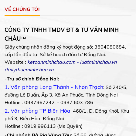
VỀ CHÚNG TÔI
CÔNG TY TNHH TMDV ĐT & TƯ VẤN MINH
CHÂU
™
Giấy chứng nhận đăng ký hoạt động số: 3604080684,
cấp lần đầu tại Sở kế hoạch đầu tư Đồng Nai.
Website :
ketoanminhchau.com
-
luatminhchau.vn
dailythueminhchau.vn
-
Trụ sở chính Đồng Nai:
1. Văn phòng Long Thành - Nhơn Trạch
:
Số 240/5,
đường Lê Duẩn, Ấp 3, Xã An Phước, Tỉnh Đồng Nai
Hotline : 0937967242 - 0937 603 786
2. Văn phòng TP Biên Hòa
:
468/1, Đ. Đồng Khởi, Khu
phố 3, Biên Hòa, Đồng Nai
Hotline : 0919 996113 (Ms Quyên)
-Chi nhánh Bà Rịa Vũng Tàu:
Số 66, đường Hùng