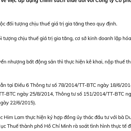
ề việc áp dụng chính sách thuế đối với Công ty Cổ ph
đối tượng chịu thuế giá trị gia tăng theo quy định.
 tượng chịu thuế giá trị gia tăng, cơ sở kinh doanh lập hó
ển nhượng bất động sản thì thực hiện kê khai, nộp thuế t
g dẫn tại Điều 6 Thông tư số 78/2014/TT-BTC ngày 18/6/201
4/TT-BTC ngày 25/8/2014, Thông tư số 151/2014/TT-BTC n
gày 22/6/2015).
ốc Him Lam thực hiện ký hợp đồng ủy thác đầu tư với bà 
 Cục Thuế thành phố Hồ Chí Minh rà soát tình hình thực tế 