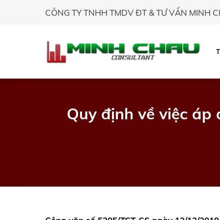
Skip
CÔNG TY TNHH TMDV ĐT & TƯ VẤN MINH 
to
content
Quy định về việc áp 