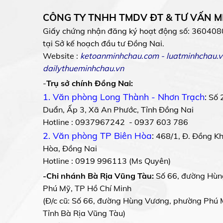
CÔNG TY TNHH TMDV ĐT & TƯ VẤN 
Giấy chứng nhận đăng ký hoạt động số: 360408
tại Sở kế hoạch đầu tư Đồng Nai.
Website :
ketoanminhchau.com
-
luatminhchau.v
dailythueminhchau.vn
-
Trụ sở chính Đồng Nai:
1. Văn phòng Long Thành - Nhơn Trạch
:
Số 
Duẩn, Ấp 3, Xã An Phước, Tỉnh Đồng Nai
Hotline : 0937967242 - 0937 603 786
2. Văn phòng TP Biên Hòa
:
468/1, Đ. Đồng Khở
Hòa, Đồng Nai
Hotline : 0919 996113 (Ms Quyên)
-Chi nhánh Bà Rịa Vũng Tàu:
Số 66, đường Hùn
Phú Mỹ, TP Hồ Chí Minh
(Đ/c cũ: Số 66, đường Hùng Vương, phường Phú 
Tỉnh Bà Rịa Vũng Tàu)