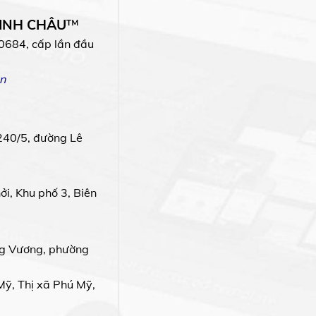
MINH CHÂU
™
0684, cấp lần đầu
n
240/5, đường Lê
i, Khu phố 3, Biên
g Vương, phường
Mỹ, Thị xã Phú Mỹ,