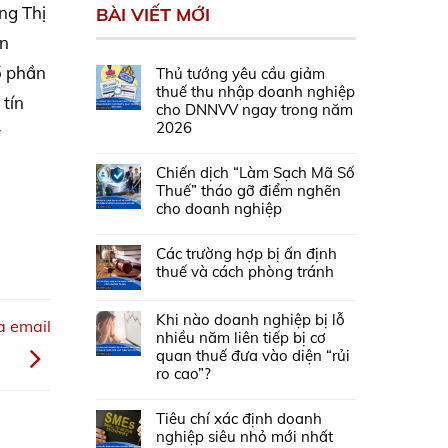
ng Thị
BÀI VIẾT MỚI
ản
ổ phần
Thủ tướng yêu cầu giảm
thuế thu nhập doanh nghiệp
tín
cho DNNVV ngay trong năm
2026
y
Chiến dịch “Làm Sạch Mã Số
Thuế” tháo gỡ điểm nghẽn
cho doanh nghiệp
Các trường hợp bị ấn định
thuế và cách phòng tránh
Khi nào doanh nghiệp bị lỗ
a email
nhiều năm liên tiếp bị cơ
quan thuế đưa vào diện “rủi
ro cao”?
Tiêu chí xác định doanh
nghiệp siêu nhỏ mới nhất