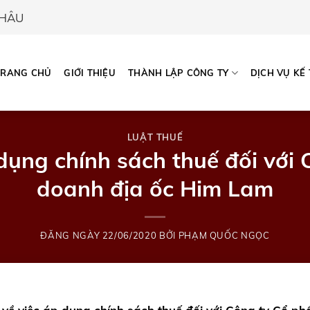
CHÂU
TRANG CHỦ
GIỚI THIỆU
THÀNH LẬP CÔNG TY
DỊCH VỤ KẾ
LUẬT THUẾ
dụng chính sách thuế đối với
doanh địa ốc Him Lam
ĐĂNG NGÀY
22/06/2020
BỞI
PHẠM QUỐC NGỌC