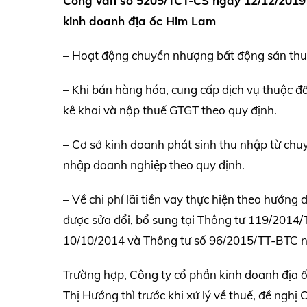
Công văn số 5205/TCT-CS ngày 12/12/2019 v
kinh doanh địa ốc Him Lam
– Hoạt động chuyển nhượng bất động sản thuộc 
– Khi bán hàng hóa, cung cấp dịch vụ thuộc đối
kê khai và nộp thuế GTGT theo quy định.
– Cơ sở kinh doanh phát sinh thu nhập từ chuy
nhập doanh nghiệp theo quy định.
– Về chi phí lãi tiền vay thực hiện theo hướn
được sửa đổi, bổ sung tại Thông tư 119/201
10/10/2014 và Thông tư số 96/2015/TT-BTC n
Trường hợp, Công ty cổ phần kinh doanh địa 
Thị Hướng thì trước khi xử lý về thuế, đề nghị