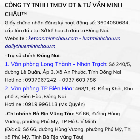
CÔNG TY TNHH TMDV ĐT & TƯ VẤN MINH
CHÂU
™
Giấy chứng nhận đăng ký hoạt động số: 3604080684,
cấp lần đầu tại Sở kế hoạch đầu tư Đồng Nai.
Website :
ketoanminhchau.com
-
luatminhchau.vn
dailythueminhchau.vn
-
Trụ sở chính Đồng Nai:
1. Văn phòng Long Thành - Nhơn Trạch
:
Số 240/5,
đường Lê Duẩn, Ấp 3, Xã An Phước, Tỉnh Đồng Nai
Hotline : 0937967242 - 0937 603 786
2. Văn phòng TP Biên Hòa
:
468/1, Đ. Đồng Khởi, Khu
phố 3, Biên Hòa, Đồng Nai
Hotline : 0919 996113 (Ms Quyên)
-Chi nhánh Bà Rịa Vũng Tàu:
Số 66, đường Hùng
Vương, phường Phú Mỹ, TP Hồ Chí Minh
(Đ/c cũ: Số 66, đường Hùng Vương, phường Phú Mỹ, Thị
xã Phú Mỹ, Tỉnh Bà Rịa Vũng Tàu)