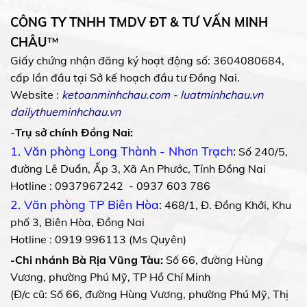
CÔNG TY TNHH TMDV ĐT & TƯ VẤN MINH
CHÂU
™
Giấy chứng nhận đăng ký hoạt động số: 3604080684,
cấp lần đầu tại Sở kế hoạch đầu tư Đồng Nai.
Website :
ketoanminhchau.com
-
luatminhchau.vn
dailythueminhchau.vn
-
Trụ sở chính Đồng Nai:
1. Văn phòng Long Thành - Nhơn Trạch
:
Số 240/5,
đường Lê Duẩn, Ấp 3, Xã An Phước, Tỉnh Đồng Nai
Hotline : 0937967242 - 0937 603 786
2. Văn phòng TP Biên Hòa
:
468/1, Đ. Đồng Khởi, Khu
phố 3, Biên Hòa, Đồng Nai
Hotline : 0919 996113 (Ms Quyên)
-Chi nhánh Bà Rịa Vũng Tàu:
Số 66, đường Hùng
Vương, phường Phú Mỹ, TP Hồ Chí Minh
(Đ/c cũ: Số 66, đường Hùng Vương, phường Phú Mỹ, Thị