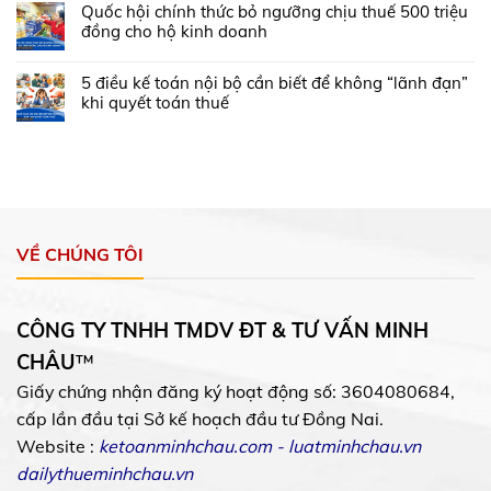
Quốc hội chính thức bỏ ngưỡng chịu thuế 500 triệu
đồng cho hộ kinh doanh
5 điều kế toán nội bộ cần biết để không “lãnh đạn”
khi quyết toán thuế
VỀ CHÚNG TÔI
CÔNG TY TNHH TMDV ĐT & TƯ VẤN MINH
CHÂU
™
Giấy chứng nhận đăng ký hoạt động số: 3604080684,
cấp lần đầu tại Sở kế hoạch đầu tư Đồng Nai.
Website :
ketoanminhchau.com
-
luatminhchau.vn
dailythueminhchau.vn