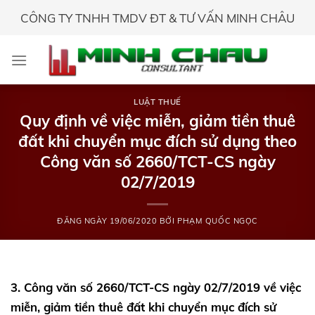
Skip
CÔNG TY TNHH TMDV ĐT & TƯ VẤN MINH CHÂU
to
content
LUẬT THUẾ
Quy định về việc miễn, giảm tiền thuê
đất khi chuyển mục đích sử dụng theo
Công văn số 2660/TCT-CS ngày
02/7/2019
ĐĂNG NGÀY
19/06/2020
BỞI
PHẠM QUỐC NGỌC
3. Công văn số 2660/TCT-CS ngày 02/7/2019 về việc
miễn, giảm tiền thuê đất khi chuyển mục đích sử