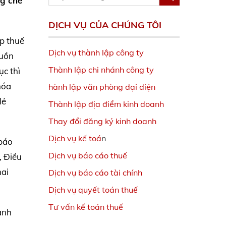
ng chế
DỊCH VỤ CỦA CHÚNG TÔI
ộp thuế
Dịch vụ thành lập công ty
guồn
Thành lập chi nhánh công ty
ục thì
hóa
hành lập văn phòng đại diện
lẻ
Thành lập địa điểm kinh doanh
Thay đổi đăng ký kinh doanh
Dịch vụ kế toá
n
 báo
Dịch vụ báo cáo thuế
, Điều
hai
Dịch vụ báo cáo tài chính
Dịch vụ quyết toán thuế
Tư vấn kế toán thuế
anh