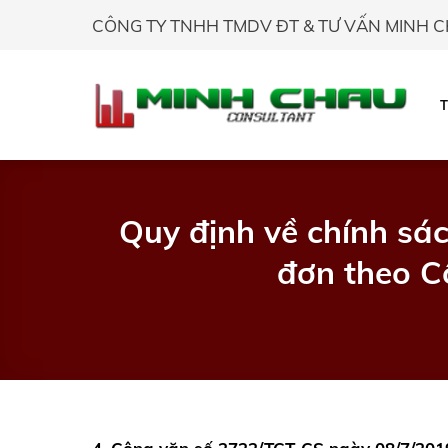
Skip
CÔNG TY TNHH TMDV ĐT & TƯ VẤN MINH 
to
content
Quy định về chính sác
đơn theo C