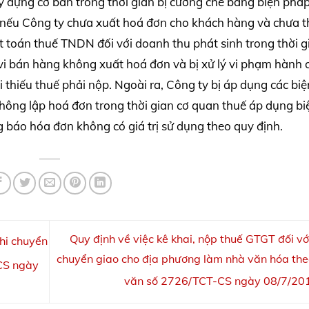
 dựng cơ bản trong thời gian bị cưỡng chế bằng biện phá
, nếu Công ty chưa xuất hoá đơn cho khách hàng và chưa t
 toán thuế TNDN đối với doanh thu phát sinh trong thời g
 vi bán hàng không xuất hoá đơn và bị xử lý vi phạm hành 
ai thiếu thuế phải nộp. Ngoài ra, Công ty bị áp dụng các bi
hông lập hoá đơn trong thời gian cơ quan thuế áp dụng bi
báo hóa đơn không có giá trị sử dụng theo quy định.
Quy định về việc kê khai, nộp thuế GTGT đối v
khi chuyển
chuyển giao cho địa phương làm nhà văn hóa th
CS ngày
văn số 2726/TCT-CS ngày 08/7/2