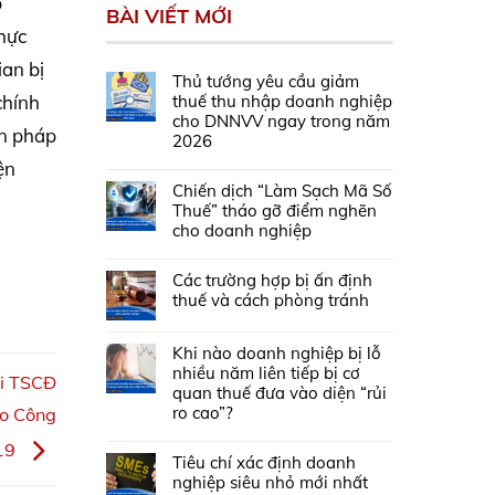
p
BÀI VIẾT MỚI
hực
ian bị
Thủ tướng yêu cầu giảm
thuế thu nhập doanh nghiệp
chính
cho DNNVV ngay trong năm
ện pháp
2026
ện
Chiến dịch “Làm Sạch Mã Số
Thuế” tháo gỡ điểm nghẽn
cho doanh nghiệp
Các trường hợp bị ấn định
thuế và cách phòng tránh
Khi nào doanh nghiệp bị lỗ
nhiều năm liên tiếp bị cơ
ới TSCĐ
quan thuế đưa vào diện “rủi
ro cao”?
eo Công
019
Tiêu chí xác định doanh
nghiệp siêu nhỏ mới nhất