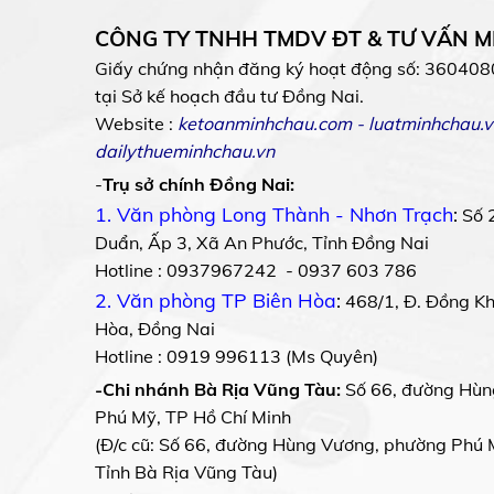
CÔNG TY TNHH TMDV ĐT & TƯ VẤN 
Giấy chứng nhận đăng ký hoạt động số: 360408
tại Sở kế hoạch đầu tư Đồng Nai.
Website :
ketoanminhchau.com
-
luatminhchau.v
dailythueminhchau.vn
-
Trụ sở chính Đồng Nai:
1. Văn phòng Long Thành - Nhơn Trạch
:
Số 
Duẩn, Ấp 3, Xã An Phước, Tỉnh Đồng Nai
Hotline : 0937967242 - 0937 603 786
2. Văn phòng TP Biên Hòa
:
468/1, Đ. Đồng Khở
Hòa, Đồng Nai
Hotline : 0919 996113 (Ms Quyên)
-Chi nhánh Bà Rịa Vũng Tàu:
Số 66, đường Hùn
Phú Mỹ, TP Hồ Chí Minh
(Đ/c cũ: Số 66, đường Hùng Vương, phường Phú 
Tỉnh Bà Rịa Vũng Tàu)