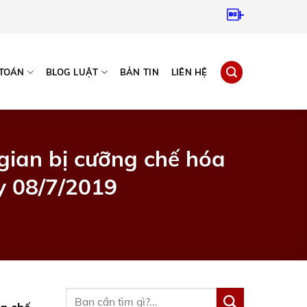
Hotline:
0937967
 TOÁN
BLOG LUẬT
BẢN TIN
LIÊN HỆ
 gian bị cưỡng chế hóa
y 08/7/2019