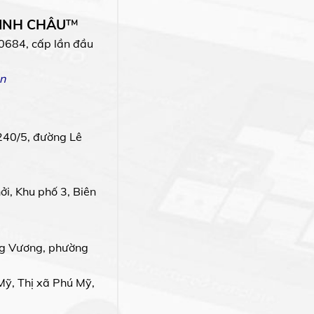
MINH CHÂU
™
0684, cấp lần đầu
n
240/5, đường Lê
i, Khu phố 3, Biên
g Vương, phường
Mỹ, Thị xã Phú Mỹ,