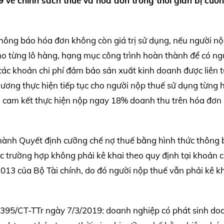
 về chính sách thuế và hóa đơn trong thời gian bị cưỡ
thông báo hóa đơn không còn giá trị sử dụng, nếu người n
ho từng lô hàng, hạng mục công trình hoàn thành để có n
ác khoản chi phí đảm bảo sản xuất kinh doanh được liên t
 ương thực hiện tiếp tục cho người nộp thuế sử dụng từng 
ản cam kết thực hiện nộp ngay 18% doanh thu trên hóa đơn 
 hành Quyết định cưỡng chế nợ thuế bằng hình thức thông
c trường hợp không phải kê khai theo quy định tại khoản c
13 của Bộ Tài chính, do đó người nộp thuế vẫn phải kê k
 1395/CT-TTr ngày 7/3/2019: doanh nghiệp có phát sinh do