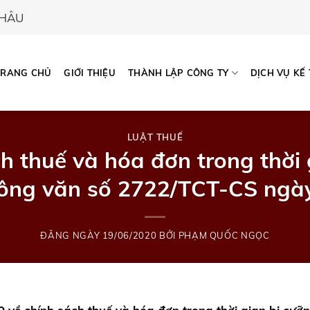
CHÂU
TRANG CHỦ
GIỚI THIỆU
THÀNH LẬP CÔNG TY
DỊCH VỤ KẾ
LUẬT THUẾ
h thuế và hóa đơn trong thời
ông văn số 2722/TCT-CS ngà
ĐĂNG NGÀY
19/06/2020
BỞI
PHẠM QUỐC NGỌC