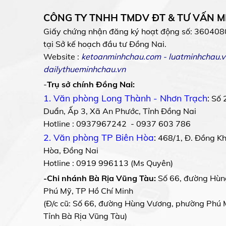
CÔNG TY TNHH TMDV ĐT & TƯ VẤN 
Giấy chứng nhận đăng ký hoạt động số: 360408
tại Sở kế hoạch đầu tư Đồng Nai.
Website :
ketoanminhchau.com
-
luatminhchau.v
dailythueminhchau.vn
-
Trụ sở chính Đồng Nai:
1. Văn phòng Long Thành - Nhơn Trạch
:
Số 
Duẩn, Ấp 3, Xã An Phước, Tỉnh Đồng Nai
Hotline : 0937967242 - 0937 603 786
2. Văn phòng TP Biên Hòa
:
468/1, Đ. Đồng Khở
Hòa, Đồng Nai
Hotline : 0919 996113 (Ms Quyên)
-Chi nhánh Bà Rịa Vũng Tàu:
Số 66, đường Hùn
Phú Mỹ, TP Hồ Chí Minh
(Đ/c cũ: Số 66, đường Hùng Vương, phường Phú 
Tỉnh Bà Rịa Vũng Tàu)