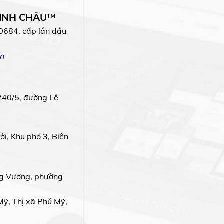
MINH CHÂU
™
0684, cấp lần đầu
n
240/5, đường Lê
i, Khu phố 3, Biên
g Vương, phường
Mỹ, Thị xã Phú Mỹ,