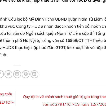
 về việc kê khai, nộp thuế GTGT đối với TSCĐ chuyển g
rình Câu lạc bộ Mỹ Đình II cho UBND quận Nam Từ Liêm 
 khu vực, Công ty HUDS nhận được khoản tiền bồi hoàn chi
ại của tài sản do Ngân sách quận Nam Từ Liêm cấp thì Tổng
ế thành phố Hà Nội tại công văn số 16958/CT-TTHT nêu t
y HUDS thực hiện lập hoá đơn GTGT, kê khai, tính và nộp 
ịnh.
ng thời
Quy định về chính sách thuế giá trị gia tăng th
722/TCT-
văn số 2791/TCT-CS ngày 12/7/2