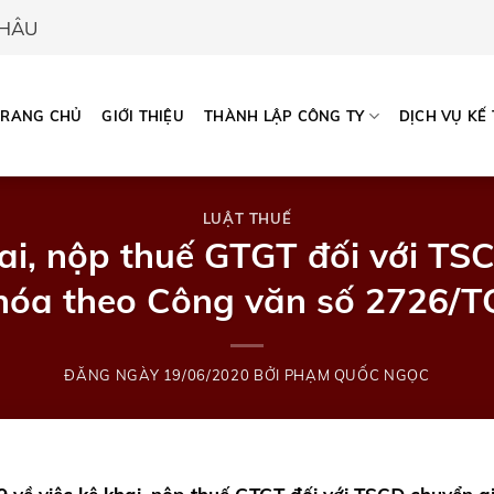
CHÂU
TRANG CHỦ
GIỚI THIỆU
THÀNH LẬP CÔNG TY
DỊCH VỤ KẾ
LUẬT THUẾ
hai, nộp thuế GTGT đối với TS
hóa theo Công văn số 2726/T
ĐĂNG NGÀY
19/06/2020
BỞI
PHẠM QUỐC NGỌC