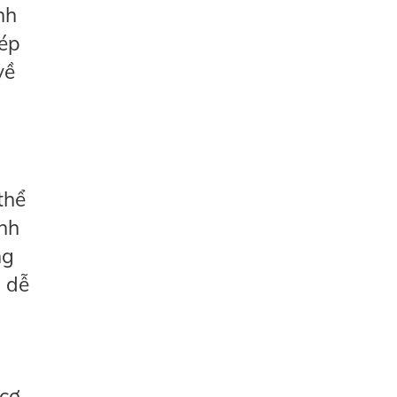
nh
hép
về
thể
nh
ng
 dễ
 cơ