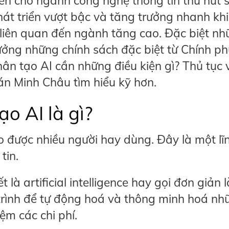
ến cho ngành công nghệ thông tin thu hút 
át triển vượt bậc và tăng trưởng nhanh kh
 liên quan đến ngành tăng cao. Đặc biệt n
ưởng những chính sách đặc biệt từ Chính ph
hân tạo AI cần những điều kiện gì? Thủ tục 
án Minh Châu tìm hiểu kỹ hơn.
ạo AI là gì?
ạo được nhiều người hay dùng. Đây là một lĩ
tin.
 là artificial intelligence hay gọi đơn giản l
 trình để tự động hoá và thông minh hoá nh
ệm các chi phí.