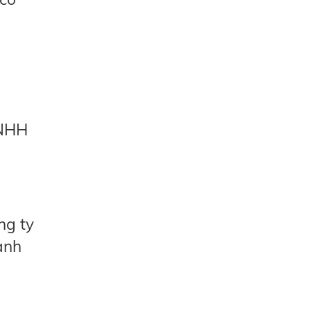
TNHH
ng ty
ành