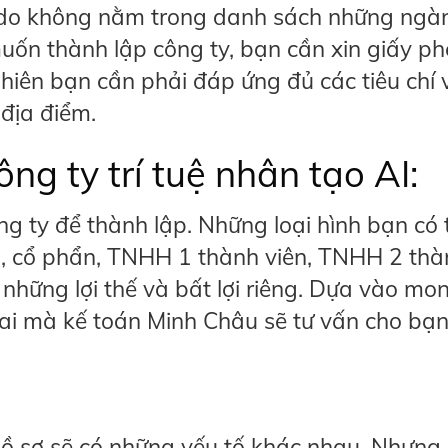
ính do không nằm trong danh sách những ngà
uốn thành lập công ty, bạn cần xin giấy p
hiên bạn cần phải đáp ứng đủ các tiêu chí 
 địa điểm.
ông ty trí tuệ nhân tạo AI:
ng ty để thành lập. Những loại hình bạn có 
n, cổ phẩn, TNHH 1 thành viên, TNHH 2 thà
ó những lợi thế và bất lợi riêng. Dựa vào mo
ai mà kế toán Minh Châu sẽ tư vấn cho bạn
hồ sơ sẽ có những yếu tố khác nhau, Nhưng