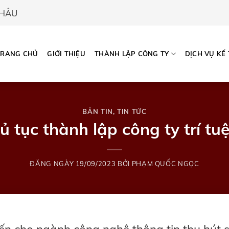
CHÂU
TRANG CHỦ
GIỚI THIỆU
THÀNH LẬP CÔNG TY
DỊCH VỤ KẾ
BẢN TIN
,
TIN TỨC
hủ tục thành lập công ty trí tu
ĐĂNG NGÀY
19/09/2023
BỞI
PHẠM QUỐC NGỌC