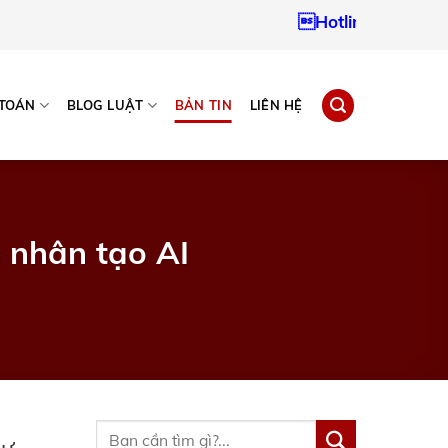
Hotline:
0937967242
 TOÁN
BLOG LUẬT
BẢN TIN
LIÊN HỆ
ệ nhân tạo AI