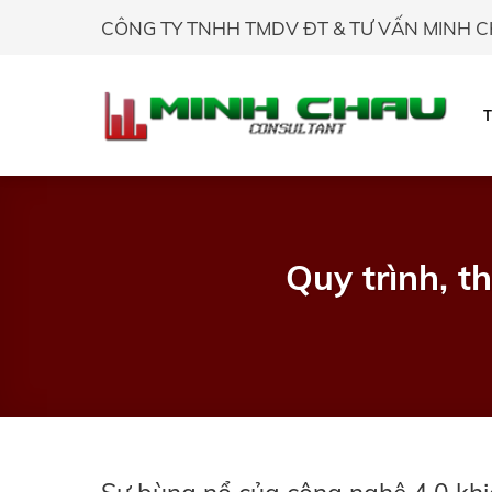
Skip
CÔNG TY TNHH TMDV ĐT & TƯ VẤN MINH 
to
content
Quy trình, t