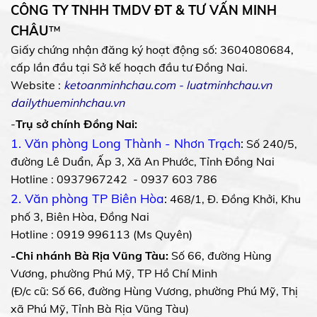
CÔNG TY TNHH TMDV ĐT & TƯ VẤN MINH
CHÂU
™
Giấy chứng nhận đăng ký hoạt động số: 3604080684,
cấp lần đầu tại Sở kế hoạch đầu tư Đồng Nai.
Website :
ketoanminhchau.com
-
luatminhchau.vn
dailythueminhchau.vn
-
Trụ sở chính Đồng Nai:
1. Văn phòng Long Thành - Nhơn Trạch
:
Số 240/5,
đường Lê Duẩn, Ấp 3, Xã An Phước, Tỉnh Đồng Nai
Hotline : 0937967242 - 0937 603 786
2. Văn phòng TP Biên Hòa
:
468/1, Đ. Đồng Khởi, Khu
phố 3, Biên Hòa, Đồng Nai
Hotline : 0919 996113 (Ms Quyên)
-Chi nhánh Bà Rịa Vũng Tàu:
Số 66, đường Hùng
Vương, phường Phú Mỹ, TP Hồ Chí Minh
(Đ/c cũ: Số 66, đường Hùng Vương, phường Phú Mỹ, Thị
xã Phú Mỹ, Tỉnh Bà Rịa Vũng Tàu)