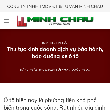
Skip
CÔNG TY TNHH TMDV ĐT & TƯ VẤN MINH CHÂU
to
content
BẢN TIN
,
TIN TỨC
Thủ tục kinh doanh dịch vụ bảo hành,
bảo dưỡng xe ô tô
ĐĂNG NGÀY
30/08/2024
BỞI
PHẠM QUỐC NGỌC
Ô tô hiện nay là phương tiện khá phổ
biến trong cuộc sống. Rất nhiều gia đình