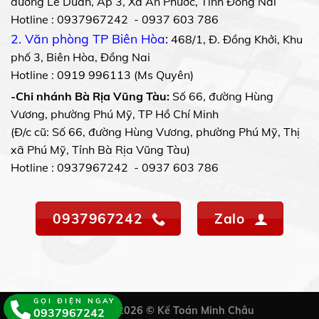
đường Lê Duẩn, Ấp 3, Xã An Phước, Tỉnh Đồng Nai
Hotline : 0937967242 - 0937 603 786
2. Văn phòng TP Biên Hòa
:
468/1, Đ. Đồng Khởi, Khu
phố 3, Biên Hòa, Đồng Nai
Hotline : 0919 996113 (Ms Quyên)
-Chi nhánh Bà Rịa Vũng Tàu:
Số 66, đường Hùng
Vương, phường Phú Mỹ, TP Hồ Chí Minh
(Đ/c cũ: Số 66, đường Hùng Vương, phường Phú Mỹ, Thị
xã Phú Mỹ, Tỉnh Bà Rịa Vũng Tàu)
Hotline : 0937967242 - 0937 603 786
0937967242
Zalo
GỌI ĐIỆN NGAY
Copyright 2026 © Kế Toán Minh Châu
0937967242