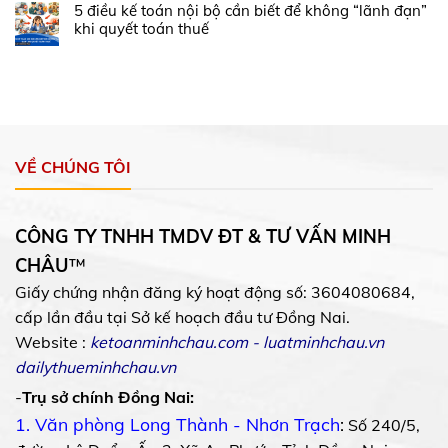
5 điều kế toán nội bộ cần biết để không “lãnh đạn”
khi quyết toán thuế
VỀ CHÚNG TÔI
CÔNG TY TNHH TMDV ĐT & TƯ VẤN MINH
CHÂU
™
Giấy chứng nhận đăng ký hoạt động số: 3604080684,
cấp lần đầu tại Sở kế hoạch đầu tư Đồng Nai.
Website :
ketoanminhchau.com
-
luatminhchau.vn
dailythueminhchau.vn
-
Trụ sở chính Đồng Nai:
1. Văn phòng Long Thành - Nhơn Trạch
:
Số 240/5,