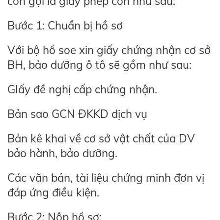
còn gọi là giấy phép con như sau:
Bước 1: Chuẩn bị hồ sơ
Với bộ hồ soe xin giấy chứng nhận cơ sở
BH, bảo dưỡng ô tô sẽ gồm như sau:
GIấy đề nghị cấp chứng nhận.
Bản sao GCN ĐKKD dịch vụ
Bản kê khai về cơ sở vật chất của DV
bảo hành, bảo dưỡng.
Các văn bản, tài liệu chứng minh đơn vị
đáp ứng điều kiện.
Bước 2: Nộp hồ sơ: