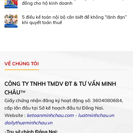
đồng cho hộ kinh doanh
5 điều kế toán nội bộ cần biết để không “lãnh đạn”
khi quyết toán thuế
VỀ CHÚNG TÔI
CÔNG TY TNHH TMDV ĐT & TƯ VẤN MINH
CHÂU
™
Giấy chứng nhận đăng ký hoạt động số: 3604080684,
cấp lần đầu tại Sở kế hoạch đầu tư Đồng Nai.
Website :
ketoanminhchau.com
-
luatminhchau.vn
dailythueminhchau.vn
-
Trụ sở chính Đồng Nai: