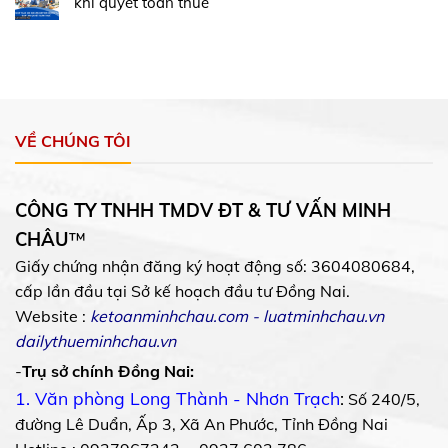
khi quyết toán thuế
VỀ CHÚNG TÔI
CÔNG TY TNHH TMDV ĐT & TƯ VẤN MINH
CHÂU
™
Giấy chứng nhận đăng ký hoạt động số: 3604080684,
cấp lần đầu tại Sở kế hoạch đầu tư Đồng Nai.
Website :
ketoanminhchau.com
-
luatminhchau.vn
dailythueminhchau.vn
-
Trụ sở chính Đồng Nai:
1. Văn phòng Long Thành - Nhơn Trạch
:
Số 240/5,
đường Lê Duẩn, Ấp 3, Xã An Phước, Tỉnh Đồng Nai