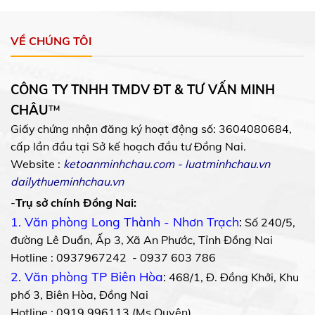
VỀ CHÚNG TÔI
CÔNG TY TNHH TMDV ĐT & TƯ VẤN MINH
CHÂU
™
Giấy chứng nhận đăng ký hoạt động số: 3604080684,
cấp lần đầu tại Sở kế hoạch đầu tư Đồng Nai.
Website :
ketoanminhchau.com
-
luatminhchau.vn
dailythueminhchau.vn
-
Trụ sở chính Đồng Nai:
1. Văn phòng Long Thành - Nhơn Trạch
:
Số 240/5,
đường Lê Duẩn, Ấp 3, Xã An Phước, Tỉnh Đồng Nai
Hotline : 0937967242 - 0937 603 786
2. Văn phòng TP Biên Hòa
:
468/1, Đ. Đồng Khởi, Khu
phố 3, Biên Hòa, Đồng Nai
Hotline : 0919 996113 (Ms Quyên)