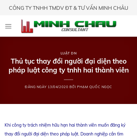
Skip
CÔNG TY TNHH TMDV ĐT & TƯ VẤN MINH CHÂU
to
content
LUẬT DN
Thủ tục thay đổi người đại diện theo
pháp luật công ty tnhh hai thành viên
ĐĂNG NGÀY
13/04/2020
BỞI
PHẠM QUỐC NGỌC
Khi công ty trách nhiệm hữu hạn hai thành viên muốn đăng ký
thay đổi người đại diện theo pháp luật. Doanh nghiệp cần tìm