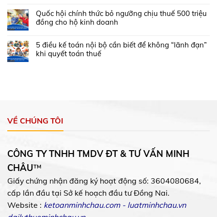
Quốc hội chính thức bỏ ngưỡng chịu thuế 500 triệu
đồng cho hộ kinh doanh
5 điều kế toán nội bộ cần biết để không “lãnh đạn”
khi quyết toán thuế
VỀ CHÚNG TÔI
CÔNG TY TNHH TMDV ĐT & TƯ VẤN MINH
CHÂU
™
Giấy chứng nhận đăng ký hoạt động số: 3604080684,
cấp lần đầu tại Sở kế hoạch đầu tư Đồng Nai.
Website :
ketoanminhchau.com
-
luatminhchau.vn