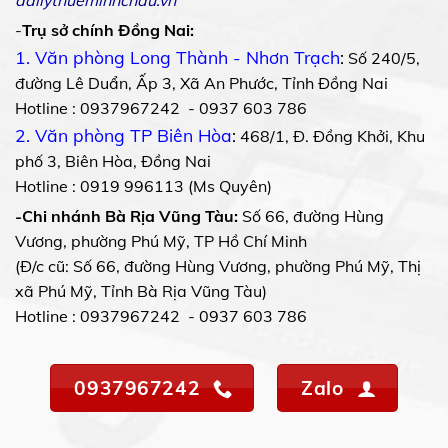
dailythueminhchau.vn
-
Trụ sở chính Đồng Nai:
1. Văn phòng Long Thành - Nhơn Trạch
:
Số 240/5,
đường Lê Duẩn, Ấp 3, Xã An Phước, Tỉnh Đồng Nai
Hotline : 0937967242 - 0937 603 786
2. Văn phòng TP Biên Hòa
:
468/1, Đ. Đồng Khởi, Khu
phố 3, Biên Hòa, Đồng Nai
Hotline : 0919 996113 (Ms Quyên)
-Chi nhánh Bà Rịa Vũng Tàu:
Số 66, đường Hùng
Vương, phường Phú Mỹ, TP Hồ Chí Minh
(Đ/c cũ: Số 66, đường Hùng Vương, phường Phú Mỹ, Thị
xã Phú Mỹ, Tỉnh Bà Rịa Vũng Tàu)
Hotline : 0937967242 - 0937 603 786
0937967242
Zalo