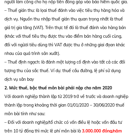
người làm công cho họ nộp tiền đóng góp vào bảo hiểm quốc gia.
– Thuế gián thu: là lọai thuế đánh vào việc tiêu thụ hàng hóa và
dịch vụ. Nguồn thu nhập thuế gián thu quan trọng nhất là thuế
giá trị gia tăng (VAT). Trên thực tế đó là thuế đánh vào hàng bán
(khác với thuế tiêu thụ được thu vào điểm bán hàng cuối cùng,
đối với ngừơi tiêu dùng thì VAT được thu ở những giai đọan khác
nhau của quá trình sản xuất).
– Thuế định ngạch: là đánh một lượng cố định vào tất cả các đối
tượng thu của sắc thuế. Ví dụ: thuế cầu đường, lệ phí sử dụng
dịch vụ sân bay
2. Mức thuế, bậc thuế môn bài phải nộp cho năm 2020
Với doanh nghiệp thành lập từ 2019 trở về trước và doanh nghiệp
thành lập trong khoảng thời gian 01/01/2020 – 30/06/2020 thuế
môn bài tính như sau:
– Đối với doanh nghiệp/tổ chức có vốn điều lệ hoặc vốn đầu tư
trên 10 tỷ đồng thì mức lệ phí môn bài là
3.000.000 đồng/năm