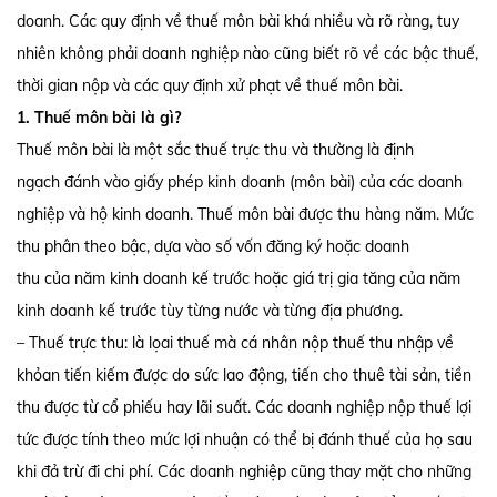
doanh. Các quy định về thuế môn bài khá nhiều và rõ ràng, tuy
nhiên không phải doanh nghiệp nào cũng biết rõ về các bậc thuế,
thời gian nộp và các quy định xử phạt về thuế môn bài.
1. Thuế môn bài là gì?
Thuế môn bài là một sắc thuế trực thu và thường là định
ngạch đánh vào giấy phép kinh doanh (môn bài) của các doanh
nghiệp và hộ kinh doanh. Thuế môn bài được thu hàng năm. Mức
thu phân theo bậc, dựa vào số vốn đăng ký hoặc doanh
thu của năm kinh doanh kế trước hoặc giá trị gia tăng của năm
kinh doanh kế trước tùy từng nước và từng địa phương.
– Thuế trực thu: là lọai thuế mà cá nhân nộp thuế thu nhập về
khỏan tiến kiếm được do sức lao động, tiến cho thuê tài sản, tiền
thu được từ cổ phiếu hay lãi suất. Các doanh nghiệp nộp thuế lợi
tức được tính theo mức lợi nhuận có thể bị đánh thuế của họ sau
khi đả trừ đi chi phí. Các doanh nghiệp cũng thay mặt cho những