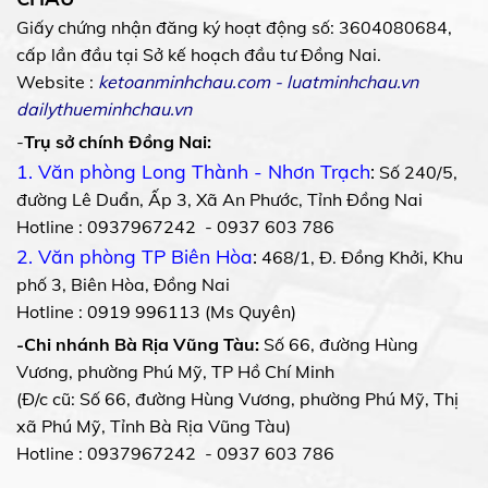
Giấy chứng nhận đăng ký hoạt động số: 3604080684,
cấp lần đầu tại Sở kế hoạch đầu tư Đồng Nai.
Website :
ketoanminhchau.com
-
luatminhchau.vn
dailythueminhchau.vn
-
Trụ sở chính Đồng Nai:
1. Văn phòng Long Thành - Nhơn Trạch
:
Số 240/5,
đường Lê Duẩn, Ấp 3, Xã An Phước, Tỉnh Đồng Nai
Hotline : 0937967242 - 0937 603 786
2. Văn phòng TP Biên Hòa
:
468/1, Đ. Đồng Khởi, Khu
phố 3, Biên Hòa, Đồng Nai
Hotline : 0919 996113 (Ms Quyên)
-Chi nhánh Bà Rịa Vũng Tàu:
Số 66, đường Hùng
Vương, phường Phú Mỹ, TP Hồ Chí Minh
(Đ/c cũ: Số 66, đường Hùng Vương, phường Phú Mỹ, Thị
xã Phú Mỹ, Tỉnh Bà Rịa Vũng Tàu)
Hotline : 0937967242 - 0937 603 786